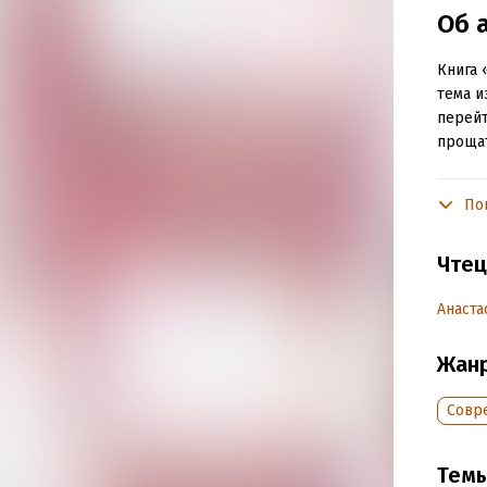
Об 
Книга 
тема и
перейт
прощат
По
Подр
Дата н
Чтец
Год из
Дата п
Анаста
Жан
Совр
Тем