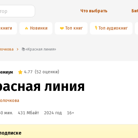
Что выбрать
Би
 книги
🔥
Новинки
❤️
Топ книг
🎙
Топ аудиокниг
лочкова
📚«Красная линия»
4.77
(
52 оценки
)
емиум
расная линия
Колочкова
50 мин.
431 Мбайт
2024
год
16
+
подписке