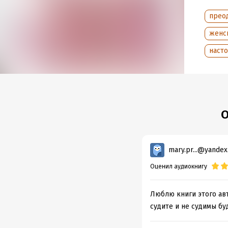
прео
женс
наст
О
mary.pr...@yandex
Оценил аудиокнигу
Люблю книги этого авт
судите и не судимы бу