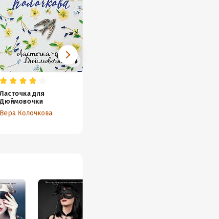
Ласточка для
Найденыши мои
Зимняя
Дюймовочки
Вера Колочкова
Вера К
Вера Колочкова