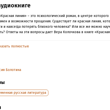
аудиокниге
«Красная линия» – это психологический роман, в центре которого
змен и возможности прощения. Существует ли красная линия, ко
и и навсегда потерять близкого человека? Или все же можно нау
ь? Ответы на эти вопросы дает Вера Колочкова в книге «Красная
казать полностью
обная информация
аписания:
1 января 2023
ISBN (EAN):
9785042031885
дания:
2024
оступления:
11 апреля 2024
сия Болотина
ры
еменная русская литература
ы