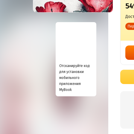
54
Дост
Пер
Отсканируйте код
для установки
мобильного
приложения
MyBook