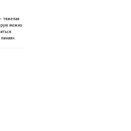
 – тяжелая
торую можно
читься
 линия».