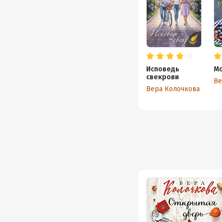
Исповедь
Мо
свекрови
Ве
Вера Колочкова