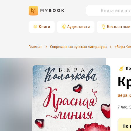
📖
Книги
🎧
Аудиокниги
👌
Бесплатные
Главная
Современная русская литература
⭐️Вера Ко
Пр
К
Вера 
7 час. 
По 