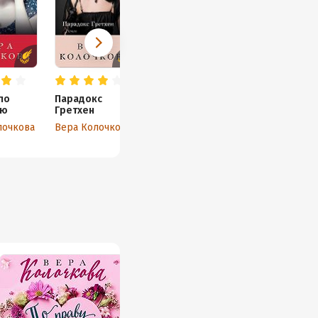
по
Парадокс
лю
Гретхен
лочкова
Вера Колочкова