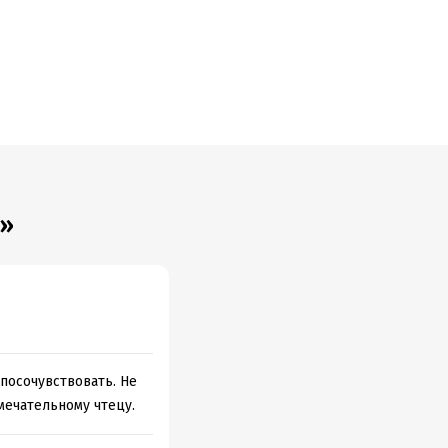
я»
посочувствовать. Не
мечательному чтецу.