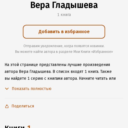
Вера Гладышева
1 книга
Добавить в избранное
Отправим уведомление, когда появятся новинки.
Вы можете найти автора в разделе Мои Книги «Избранное»
На этой странице представлены лучшие произведения
автора Вера Гладышева.
В список входят 1 книга.
Также
вы найдете 1 серию с книгами автора.
Начните читать или
слушать книги Вера Гладышева онлайн прямо на сайте,
Показать полностью
установите наше удобное приложение для iOS или Android,
чтобы не расставаться с любимыми произведениями даже
без подключения к интернету.
Поделиться