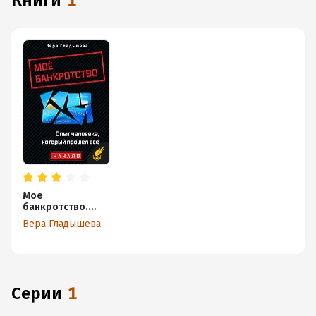
книги
1
Мое
банкротство.
Опыт человека,
Вера Гладышева
который прошел
все. Начало
Серии
1