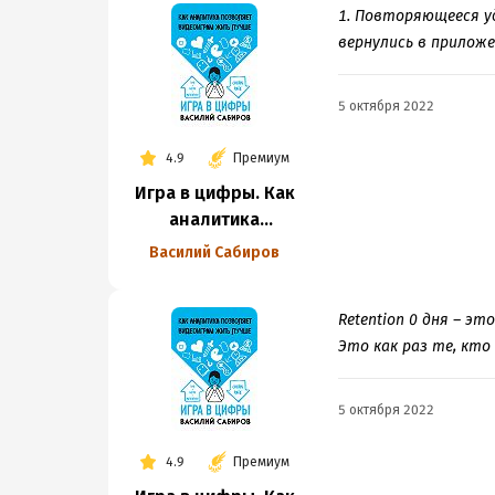
1. Повторяющееся уд
вернулись в приложе
5 октября 2022
4.9
Премиум
Игра в цифры. Как
аналитика
позволяет
Василий Сабиров
видеоиграм жить
лучше
Retention 0 дня – э
Это как раз те, кто
5 октября 2022
4.9
Премиум