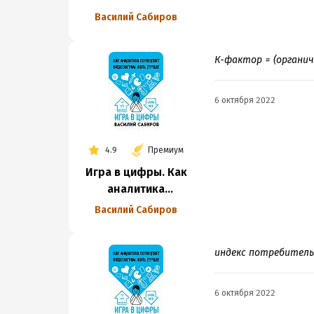
позволяет
Василий Сабиров
видеоиграм жить
лучше
К-фактор = (органич
6 октября 2022
4.9
Премиум
Игра в цифры. Как
аналитика
позволяет
Василий Сабиров
видеоиграм жить
лучше
индекс потребительс
6 октября 2022