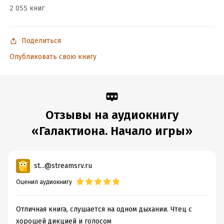
2 055 книг
Год издания:
2016
ISBN (EAN):
9785535005140
Поделиться
Опубликовать свою книгу
Отзывы на аудиокнигу
«Галактиона. Начало игры»
st...@streamsrv.ru
Оценил аудиокнигу
Отличная книга, слушается на одном дыхании. Чтец с
хорошей дикцией и голосом