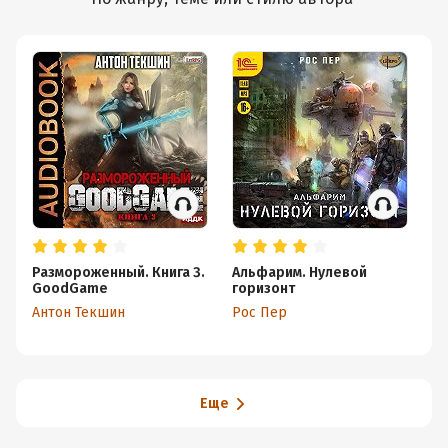
Размороженный. Книга 3.
Альфарим. Нулевой
Ра
GoodGame
горизонт
Pl
Антон Текшин
Рос Пер
Ан
Еще