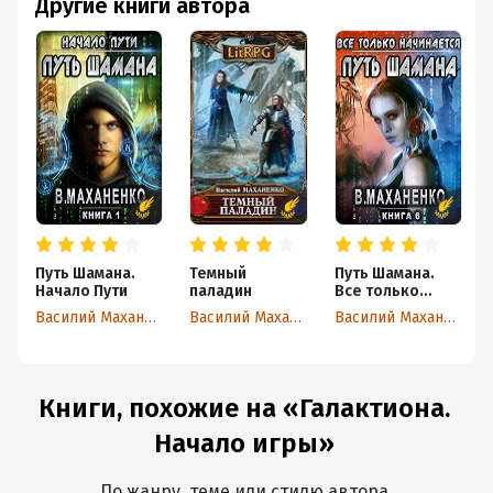
Другие книги автора
Путь Шамана.
Темный
Путь Шамана.
Начало Пути
паладин
Все только
начинается
Василий Маханенко
Василий Маханенко
Василий Маханенко
Книги, похожие на «Галактиона.
Начало игры»
По жанру, теме или стилю автора