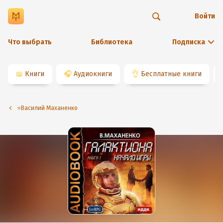
Войти
Что выбрать
Библиотека
Подписка
📖
Книги
🎧
Аудиокниги
👌
Бесплатные книги
⭐️Василий Маханенко