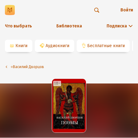
Войти
Что выбрать
Библиотека
Подписка
📖
Книги
🎧
Аудиокниги
👌
Бесплатные книги
⭐️Василий Дворцов