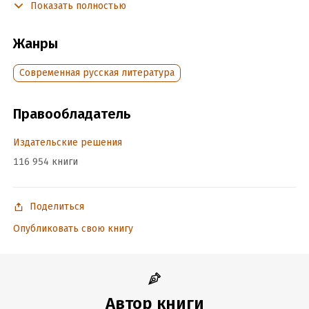
Показать полностью
человеческого бытия, как любовь, красота, честь,
достоинство, самоотверженность.
Жанры
Подробная информация
Современная русская литература
Объем:
93427
Год издания:
2025
Правообладатель
Дата поступления:
27 августа 2025
Издательские решения
ISBN (EAN):
9785005537393
Время на чтение:
2
ч.
116 954 книги
Поделиться
Опубликовать свою книгу
Автор книги