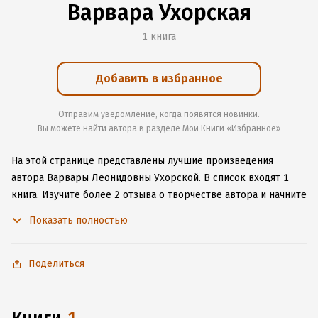
Варвара Ухорская
1 книга
Добавить в избранное
Отправим уведомление, когда появятся новинки.
Вы можете найти автора в разделе Мои Книги «Избранное»
На этой странице представлены лучшие произведения
автора Варвары Леонидовны Ухорской.
В список входят 1
книга.
Изучите более 2 отзыва о творчестве автора и начните
читать или слушать книги Варвары Леонидовны Ухорской
Показать полностью
онлайн прямо на сайте, установите наше удобное
приложение для iOS или Android, чтобы не расставаться
с любимыми произведениями даже без подключения
Поделиться
к интернету.