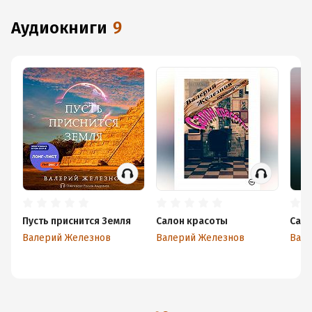
аудиокниги
9
Пусть приснится Земля
Салон красоты
Самы
Валерий Железнов
Валерий Железнов
Вале