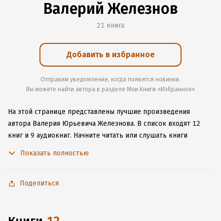
Валерий Железнов
21 книга
Добавить в избранное
Отправим уведомление, когда появятся новинки.
Вы можете найти автора в разделе Мои Книги «Избранное»
На этой странице представлены лучшие произведения
автора Валерия Юрьевича Железнова.
В список входят 12
книг и 9 аудиокниг.
Начните читать или слушать книги
Валерия Юрьевича Железнова онлайн прямо на сайте,
Показать полностью
установите наше удобное приложение для iOS или Android,
чтобы не расставаться с любимыми произведениями даже
без подключения к интернету.
Поделиться