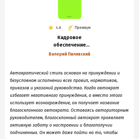
4.8
Премиум
Кадровое
обеспечение
предпринимательства:
Валерий Пилявский
стили и методы
управления
Автократический стиль основан на принуждении и
персоналом
безусловном исполнении всех правил, нормативов,
приказов и указаний руководства. Когда автократ
избегает негативного принуждения, а вместо этого
использует вознаграждение, он получает название
благосклонного автократа. Оставаясь авторитарным
руководителем, благосклонный автократ проявляет
активную заботу о настроении и благополучии
подчиненных. Он может даже пойти на то, чтобы