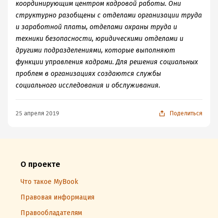
координирующим центром кадровой работы. Они
Подчиненные принимают активное участие в
структурно разобщены с отделами организации труда
принятии решений и пользуются широкой свободой в
и заработной платы, отделами охраны труда и
выполнении заданий. Довольно часто, объяснив цели
техники безопасности, юридическими отделами и
организации, руководитель позволяет подчиненным
другими подразделениями, которые выполняют
определить свои собственные цели в соответствии с
функции управления кадрами. Для решения социальных
теми, которые он сформулировал. Эффективность
проблем в организациях создаются службы
демократического стиля, как правило, выше по
социального исследования и обслуживания.
сравнению с авторитарным. Это объясняется тем,
что демократический руководитель широко
использует инициативу подчиненных, стимулирует
25 апреля 2019
Поделиться
реализацию творческого начала, усиливает
мотивацию. Руководители либерального стиля
руководства проявляют практически полное доверие к
подчиненным.
О проекте
Что такое MyBook
Правовая информация
Правообладателям