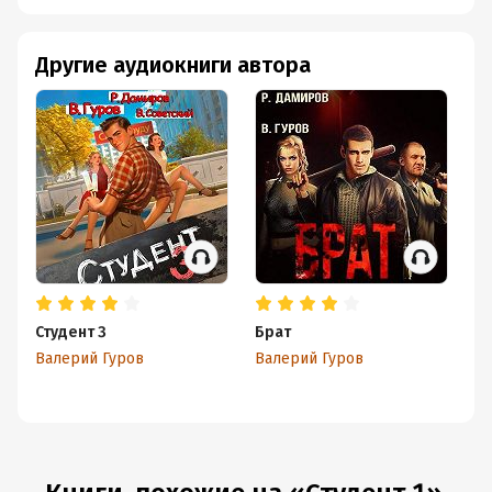
Другие аудиокниги автора
Студент 3
Брат
За
Кн
Валерий Гуров
Валерий Гуров
Ва