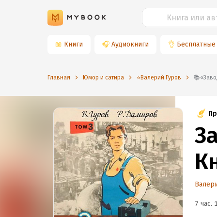
📖
Книги
🎧
Аудиокниги
👌
Бесплатные
Главная
Юмор и сатира
⭐️Валерий Гуров
📚«За
Пр
За
К
Валери
7 час. 