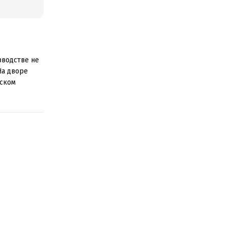
зводстве не
На дворе
тском
, что мой
.
 дивятся