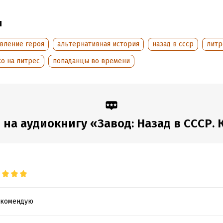
дания:
2025
оступления:
29 апреля 2025
ы
овление героя
альтернативная история
назад в ссср
литр
о на литрес
попаданцы во времени
на аудиокнигу «Завод: Назад в СССР. 
екомендую