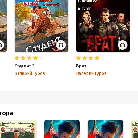
Студент 3
Брат
Валерий Гуров
Валерий Гуров
втора