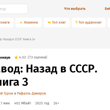
Что выбрать
Би
 книги
🔥
Новинки
❤️
Топ книг
🎙
Топ аудиокниг
вод: Назад в СССР. Книга 3»
4.52
(
73 оценки
)
емиум
вод: Назад в СССР.
нига 3
й Гуров
и
Рафаэль Дамиров
17 мин.
401 Мбайт
2025
год
16
+