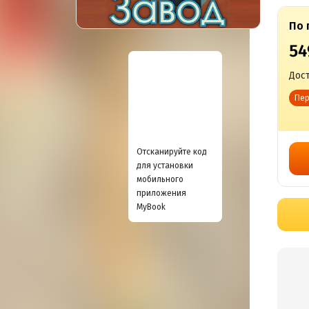
По 
54
Дост
Пер
Отсканируйте код
для установки
мобильного
приложения
MyBook