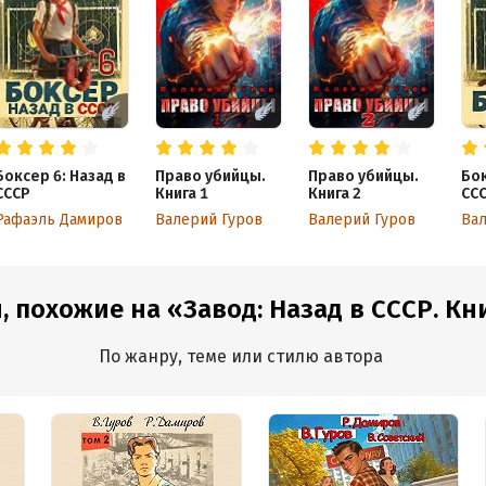
Боксер 6: Назад в
Право убийцы.
Право убийцы.
Бок
СССР
Книга 1
Книга 2
СС
Рафаэль Дамиров
Валерий Гуров
Валерий Гуров
Вал
, похожие на «Завод: Назад в СССР. Кн
По жанру, теме или стилю автора