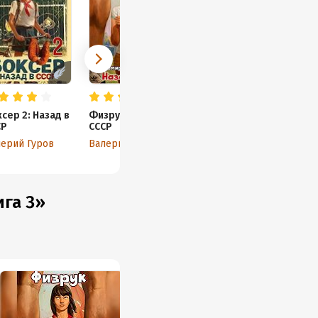
сер 2: Назад в
Физрук 6: Назад в
СР
СССР
ерий Гуров
Валерий Гуров
ига 3»