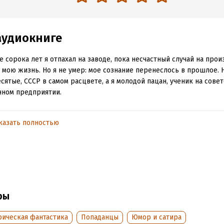
аудиокниге
 сорока лет я отпахал на заводе, пока несчастный случай на прои
 мою жизнь. Но я не умер: мое сознание перенеслось в прошлое. 
сятые, СССР в самом расцвете, а я молодой пацан, ученик на сове
нном предприятии.
все так знакомо и кажется родным… Вот только я прекрасно помню
 завод пошел с молотка после катастрофы, унесшей много жизней
казать полностью
и я спасти людей? А завод?
аю все, чтобы изменить судьбу. А пока что мой наставник и мастер
авыкам, ведь я знаю намного больше обычного выпускника ПТУ…
ры
обная информация
аписания:
1 января 2025
рическая фантастика
Попаданцы
Юмор и сатира