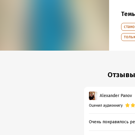
Год из
Дата п
Тем
стан
тольк
Отзывы 
Alexander Panov
Оценил аудиокнигу
Очень понравилось р