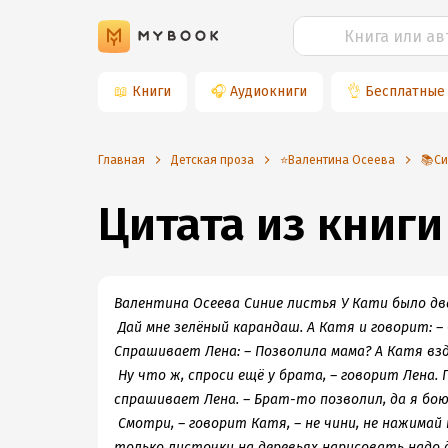
📖
Книги
🎧
Аудиокниги
👌
Бесплатные
Главная
Детская проза
⭐️Валентина Осеева
📚Си
Цитата из книги
Валентина Осеева Синие листья У Кати было два
Дай мне зелёный карандаш. А Катя и говорит: – 
Спрашивает Лена: – Позволила мама? А Катя взд
Ну что ж, спроси ещё у брата, – говорит Лена. 
спрашивает Лена. – Брат-то позволил, да я бою
Смотри, – говорит Катя, – не чини, не нажимай кр
только листочки на деревьях нарисовать надо д