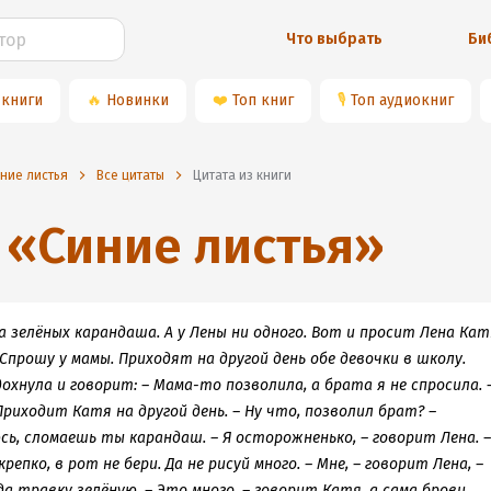
Что выбрать
Би
 книги
🔥
Новинки
❤️
Топ книг
🎙
Топ аудиокниг
ние листья
Все цитаты
Цитата из книги
«
Синие листья
»
 зелёных карандаша. А у Лены ни одного. Вот и просит Лена Кат
Спрошу у мамы. Приходят на другой день обе девочки в школу.
охнула и говорит: – Мама-то позволила, а брата я не спросила. 
Приходит Катя на другой день. – Ну что, позволил брат? –
сь, сломаешь ты карандаш. – Я осторожненько, – говорит Лена. –
епко, в рот не бери. Да не рисуй много. – Мне, – говорит Лена, –
а травку зелёную. – Это много, – говорит Катя, а сама брови