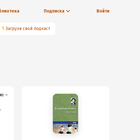
блиотека
Подписка
Войти
🎙
Загрузи свой подкаст
ю: –
–