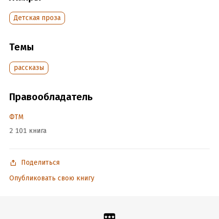
Год издания:
2016
ISBN (EAN):
9785699575534
Детская проза
Время на чтение:
1
ч.
Темы
рассказы
Правообладатель
ФТМ
2 101 книга
Поделиться
Опубликовать свою книгу