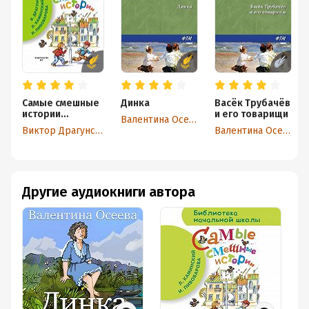
Самые смешные
Динка
Васёк Трубачёв
истории
и его товарищи
Валентина Осеева
(сборник)
Виктор Драгунский
Валентина Осеева
Другие аудиокниги автора