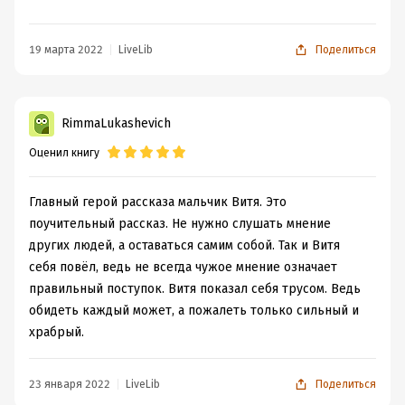
Спасибо, что читаете. #мысли #пишу #мюсли
#литература #слово
19 марта 2022
LiveLib
Поделиться
RimmaLukashevich
Оценил книгу
Главный герой рассказа мальчик Витя. Это
поучительный рассказ. Не нужно слушать мнение
других людей, а оставаться самим собой. Так и Витя
себя повёл, ведь не всегда чужое мнение означает
правильный поступок. Витя показал себя трусом. Ведь
обидеть каждый может, а пожалеть только сильный и
храбрый.
23 января 2022
LiveLib
Поделиться