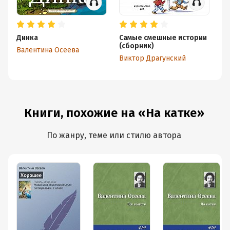
Динка
Самые смешные истории
Ры
(сборник)
д
Валентина Осеева
Виктор Драгунский
Ва
Книги, похожие на «На катке»
По жанру, теме или стилю автора