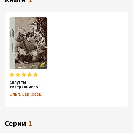
книги
1
Силуэты
театрального
прошлого. И. А.
Ольга Барковец
Всеволожской и
его время
Серии
1