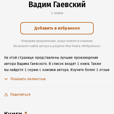
Вадим Гаевский
1 книга
Добавить в избранное
Отправим уведомление, когда появятся новинки.
Вы можете найти автора в разделе Мои Книги «Избранное»
На этой странице представлены лучшие произведения
автора Вадима Гаевского.
В список входят 1 книга.
Также
вы найдете 1 серию с книгами автора.
Изучите более 1 отзыв
о творчестве автора и начните читать или слушать книги
Показать полностью
Вадима Гаевского онлайн прямо на сайте, установите наше
удобное приложение для iOS или Android, чтобы
не расставаться с любимыми произведениями даже без
Поделиться
подключения к интернету.