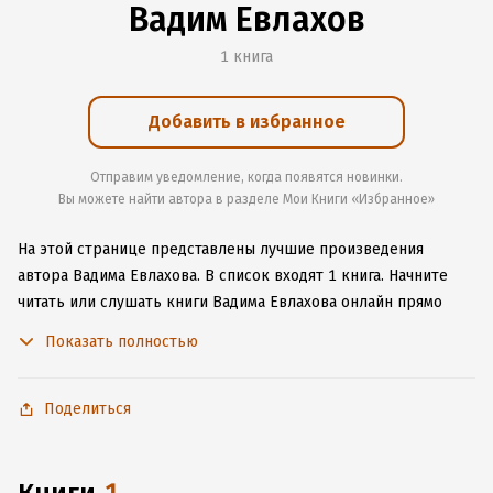
Вадим Евлахов
1 книга
Добавить в избранное
Отправим уведомление, когда появятся новинки.
Вы можете найти автора в разделе Мои Книги «Избранное»
На этой странице представлены лучшие произведения
автора Вадима Евлахова.
В список входят 1 книга.
Начните
читать или слушать книги Вадима Евлахова онлайн прямо
на сайте, установите наше удобное приложение для iOS или
Показать полностью
Android, чтобы не расставаться с любимыми произведениями
даже без подключения к интернету.
Поделиться