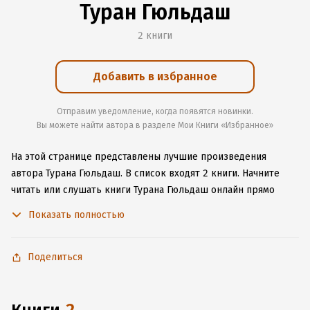
Туран Гюльдаш
2 книги
Добавить в избранное
Отправим уведомление, когда появятся новинки.
Вы можете найти автора в разделе Мои Книги «Избранное»
На этой странице представлены лучшие произведения
автора Турана Гюльдаш.
В список входят 2 книги.
Начните
читать или слушать книги Турана Гюльдаш онлайн прямо
на сайте, установите наше удобное приложение для iOS или
Показать полностью
Android, чтобы не расставаться с любимыми произведениями
даже без подключения к интернету.
Поделиться