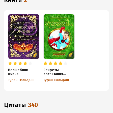
книги
2
Волшебник
Секреты
жизни.
воспитания
Инструкция по
суперребенка
Туран Гюльдаш
Туран Гюльдаш
применению себя
Цитаты
340