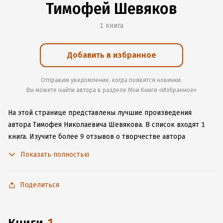
Тимофей Шевяков
1 книга
Добавить в избранное
Отправим уведомление, когда появятся новинки.
Вы можете найти автора в разделе Мои Книги «Избранное»
На этой странице представлены лучшие произведения
автора Тимофея Николаевича Шевякова.
В список входят 1
книга.
Изучите более 9 отзывов о творчестве автора
и начните читать или слушать книги Тимофея Николаевича
Показать полностью
Шевякова онлайн прямо на сайте, установите наше удобное
приложение для iOS или Android, чтобы не расставаться
с любимыми произведениями даже без подключения
Поделиться
к интернету.