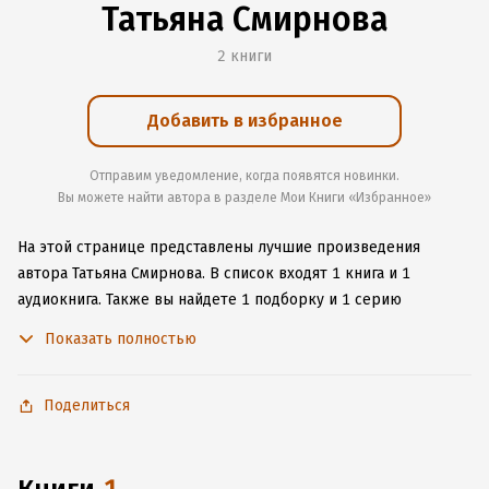
Татьяна Смирнова
2 книги
Добавить в избранное
Отправим уведомление, когда появятся новинки.
Вы можете найти автора в разделе Мои Книги «Избранное»
На этой странице представлены лучшие произведения
автора Татьяна Смирнова.
В список входят 1 книга и 1
аудиокнига.
Также вы найдете 1 подборку и 1 серию
с книгами автора.
Изучите более 2 отзыва о творчестве
Показать полностью
автора и начните читать или слушать книги Татьяна Смирнова
онлайн прямо на сайте, установите наше удобное
приложение для iOS или Android, чтобы не расставаться
Поделиться
с любимыми произведениями даже без подключения
к интернету.