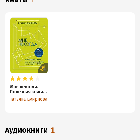
книги
1
Мне некогда.
Полезная книга
для тех, кому
Татьяна Смирнова
приходится
выбирать между
«надо» и «хочу»
аудиокниги
1