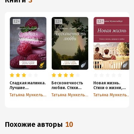
книги
3
Сладкая малинка.
Бесконечность
Новая жизнь.
Лучшие
любви. Стихи
Стихи о жизни,
семейные
о любви
природе и любви
Татьяна Мункельберг
Татьяна Мункельберг
Татьяна Мункельберг
рецепты тортов
и красоте
природы
Похожие авторы
10