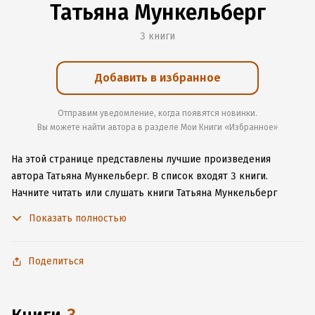
Татьяна Мункельберг
3 книги
Добавить в избранное
Отправим уведомление, когда появятся новинки.
Вы можете найти автора в разделе Мои Книги «Избранное»
На этой странице представлены лучшие произведения
автора Татьяна Мункельберг.
В список входят 3 книги.
Начните читать или слушать книги Татьяна Мункельберг
онлайн прямо на сайте, установите наше удобное
Показать полностью
приложение для iOS или Android, чтобы не расставаться
с любимыми произведениями даже без подключения
к интернету.
Поделиться