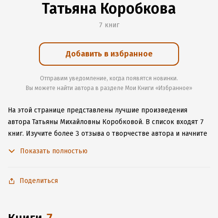
Татьяна Коробкова
7 книг
Добавить в избранное
Отправим уведомление, когда появятся новинки.
Вы можете найти автора в разделе Мои Книги «Избранное»
На этой странице представлены лучшие произведения
автора Татьяны Михайловны Коробковой.
В список входят 7
книг.
Изучите более 3 отзыва о творчестве автора и начните
читать или слушать книги Татьяны Михайловны Коробковой
Показать полностью
онлайн прямо на сайте, установите наше удобное
приложение для iOS или Android, чтобы не расставаться
с любимыми произведениями даже без подключения
Поделиться
к интернету.