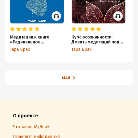
Медитации к книге
Курс осознанности.
У 
«Радикальное
Девять медитаций под
Ка
сострадание»
руководством Тары Брах
со
Тара Брах
Тара Брах
Ке
не
Еще
О проекте
Что такое MyBook
Правовая информация