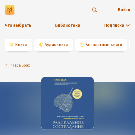
Войти
Что выбрать
Библиотека
Подписка
📖
Книги
🎧
Аудиокниги
👌
Бесплатные книги
⭐️Тара Брах