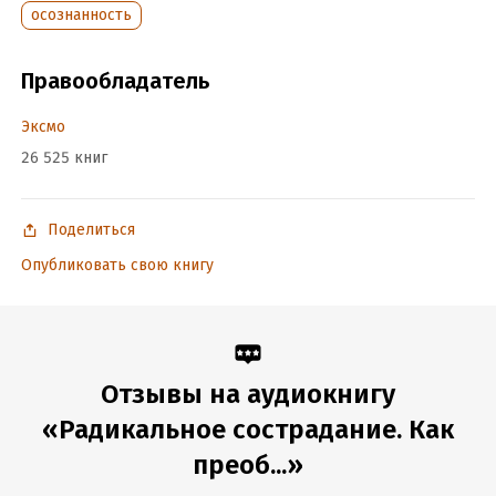
осознанность
Год издания:
2020
Дата поступления:
1 сентября 2025
Переводчик:
А. Мелихова
Правообладатель
Эксмо
26 525 книг
Поделиться
Опубликовать свою книгу
Отзывы на аудиокнигу
«Радикальное сострадание. Как
преоб...»