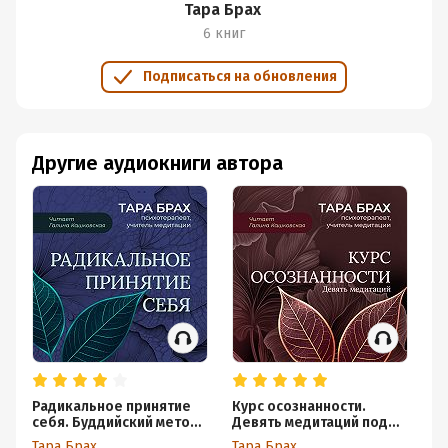
Тара Брах
6 книг
Подписаться на обновления
Другие аудиокниги автора
Радикальное принятие
Курс осознанности.
Ме
себя. Буддийский метод
Девять медитаций под
«
освобождения от стыда
руководством Тары Брах
с
Тара Брах
Тара Брах
Та