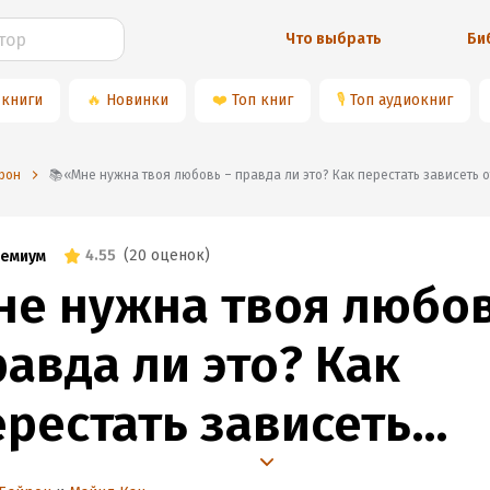
Что выбрать
Би
 книги
🔥
Новинки
❤️
Топ книг
🎙
Топ аудиокниг
йрон
📚«Мне нужна твоя любовь – правда ли это? Как перестать зависеть
4.55
(
20 оценок
)
емиум
не нужна твоя любо
авда ли это? Как
ерестать зависеть
т признания