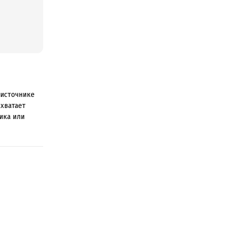
 источнике
 хватает
ика или
очему не
во книг по
оить
яемся. Такой
ыми. Не
недостойны