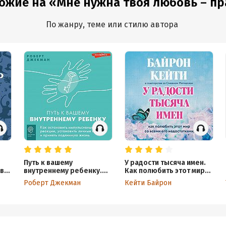
ожие на «Мне нужна твоя любовь – прав
По жанру, теме или стилю автора
Путь к вашему
У радости тысяча имен.
 в
внутреннему ребенку.
Как полюбить этот мир
Как остановить
со всеми его
Роберт Джекман
Кейти Байрон
ец-
импульсивные реакции,
недостатками
установить личные
и
границы и принять
подлинную жизнь