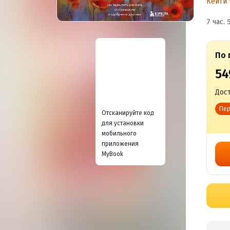
Кейти
и
7 час. 
По 
54
Дост
Пер
Отсканируйте код
для установки
мобильного
приложения
MyBook