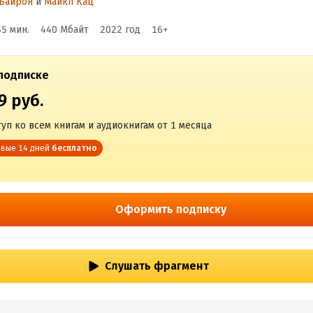
 Байрон
и
Майкл Кац
 одобрения другими
55 мин.
440 Мбайт
2022
год
16
+
подписке
9 руб.
уп ко всем книгам и аудиокнигам от 1 месяца
вые 14 дней
бесплатно
Оформить подписку
Слушать фрагмент