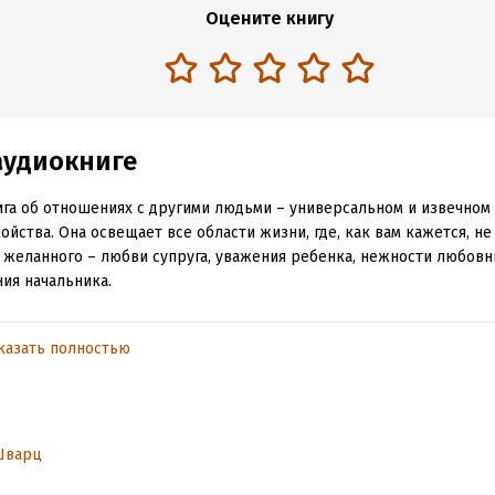
Оцените книгу
аудиокниге
ига об отношениях с другими людьми – универсальном и извечном
ойства. Она освещает все области жизни, где, как вам кажется, не
 желанного – любви супруга, уважения ребенка, нежности любовн
ия начальника.
аря «Мне нужна твоя любовь – а правда ли это?» вы осознаете, п
ют общепринятые способы поиска любви и одобрения. Большинст
казать полностью
ниям предлагают советы: улучшить навыки самопрезентации, осв
ство соблазнения партнера, часто притворяясь тем, кем мы не явл
 оставляет миллионы людей, ищущих настоящей близости, раненн
найти любви или признательности, они винят себя и решают, что 
Шварц
 Байрон Кейти предлагает альтернативный путь.