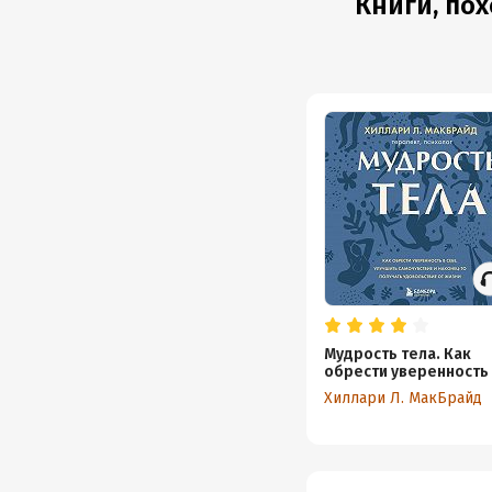
Книги, пох
Мудрость тела. Как
обрести уверенность
себе, улучшить
Хиллари Л. МакБрайд
самочувствие и након
то получать
удовольствие от жизн