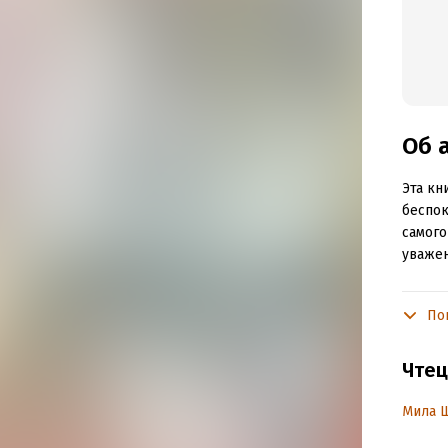
Об 
Эта кн
беспок
самого
уважен
Благод
работа
По
отноше
мастер
Чтец
подход
сумев 
Мила 
этого.