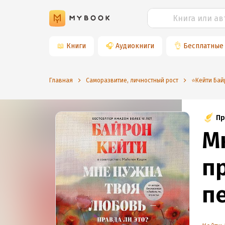
📖
Книги
🎧
Аудиокниги
👌
Бесплатные
Главная
Саморазвитие, личностный рост
⭐️Кейти Ба
Пр
М
пр
п
о