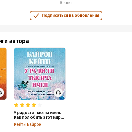
6 книг
Подписаться на обновления
иги автора
У радости тысяча имен.
Как полюбить этот мир
у
со всеми его
Кейти Байрон
недостатками