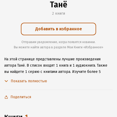
Танё
2 книги
Добавить в избранное
Отправим уведомление, когда появятся новинки.
Вы можете найти автора в разделе Мои Книги «Избранное»
На этой странице представлены лучшие произведения
автора Танё.
В список входят 1 книга и 1 аудиокнига.
Также
вы найдете 1 серию с книгами автора.
Изучите более 5
отзывов о творчестве автора и начните читать или слушать
Показать полностью
книги Танё онлайн прямо на сайте, установите наше удобное
приложение для iOS или Android, чтобы не расставаться
с любимыми произведениями даже без подключения
Поделиться
к интернету.