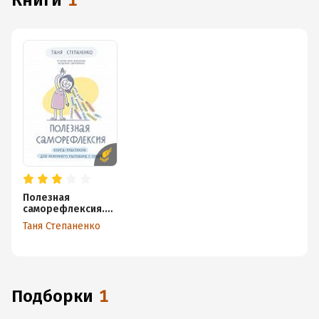
книги
1
Полезная
саморефлексия.
Книга-практикум
Таня Степаненко
для искреннего
разговора с собой
Подборки
1