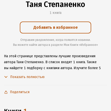
Таня Степаненко
1 книга
Добавить в избранное
Отправим уведомление, когда появятся новинки.
Вы можете найти автора в разделе Мои Книги «Избранное»
На этой странице представлены лучшие произведения
автора Тани Степаненко.
В список входят 1 книга.
Также
вы найдете 1 подборку с книгами автора.
Изучите более 5
отзывов о творчестве автора и начните читать или слушать
Показать полностью
книги Тани Степаненко онлайн прямо на сайте, установите
наше удобное приложение для iOS или Android, чтобы
не расставаться с любимыми произведениями даже без
Поделиться
подключения к интернету.