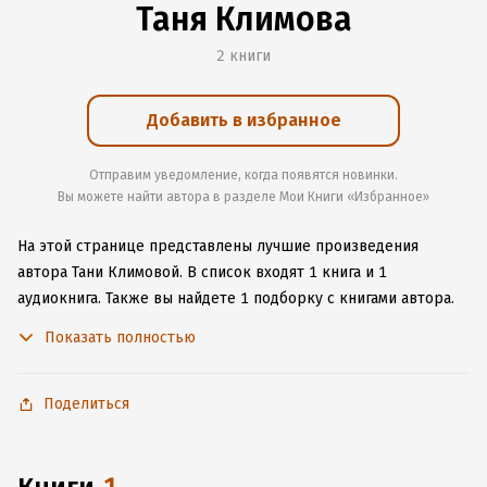
Таня Климова
2 книги
Добавить в избранное
Отправим уведомление, когда появятся новинки.
Вы можете найти автора в разделе Мои Книги «Избранное»
На этой странице представлены лучшие произведения
автора Тани Климовой.
В список входят 1 книга и 1
аудиокнига.
Также вы найдете 1 подборку с книгами автора.
Изучите более 5 отзывов о творчестве автора и начните
Показать полностью
читать или слушать книги Тани Климовой онлайн прямо
на сайте, установите наше удобное приложение для iOS или
Android, чтобы не расставаться с любимыми произведениями
Поделиться
даже без подключения к интернету.