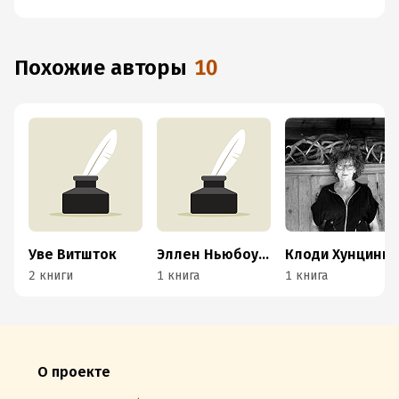
Похожие авторы
10
Уве Витшток
Эллен Ньюбоулд Ла Мотт
Клоди Хунцингер
2 книги
1 книга
1 книга
О проекте