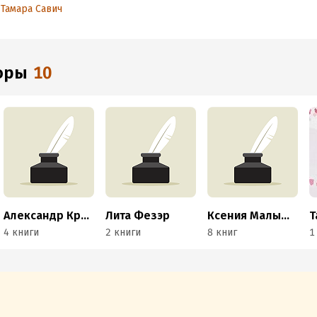
детей
Тамара Савич
торы
10
Александр Креков
Лита Фезэр
Ксения Малышева
4 книги
2 книги
8 книг
1