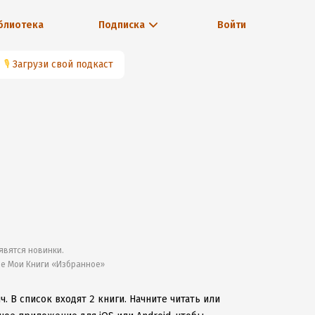
блиотека
Подписка
Войти
🎙
Загрузи свой подкаст
явятся новинки.
ле Мои Книги «Избранное»
ич.
В список входят 2 книги.
Начните читать или