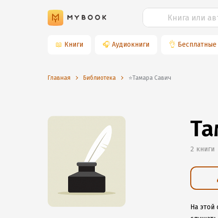
📖
Книги
🎧
Аудиокниги
👌
Бесплатные
Главная
Библиотека
⭐️Тамара Савич
Та
2 книги
На этой