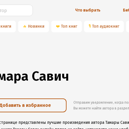
Что выбрать
Би
 книги
🔥
Новинки
❤️
Топ книг
🎙
Топ аудиокниг
мара Савич
Отправим уведомление, когда по
Добавить в избранное
Вы можете найти автора в разде
 странице представлены лучшие произведения автора Тамары Сав