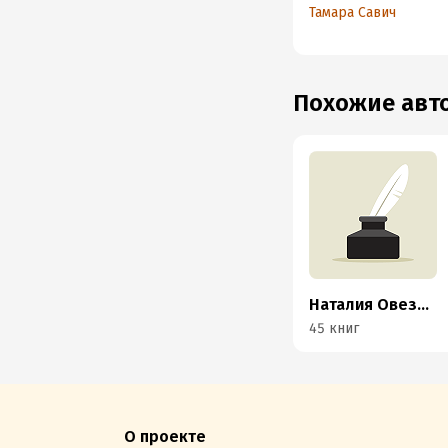
2
Тамара Савич
Похожие ав
Наталия Овезова
45 книг
О проекте