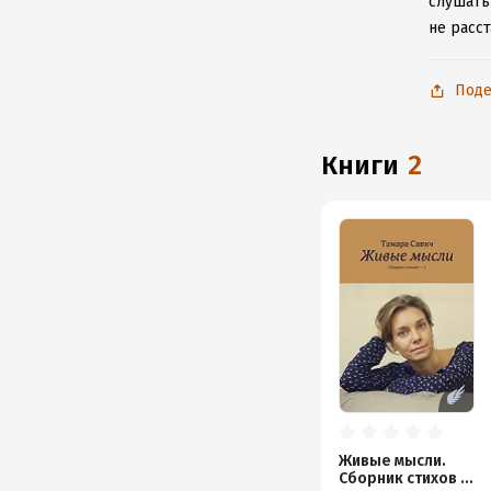
слушать
не расс
Поде
книги
2
Живые мысли.
Сборник стихов –