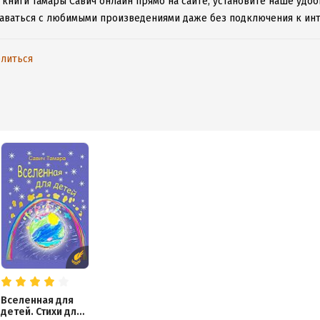
 книги Тамары Савич онлайн прямо на сайте, установите наше удоб
таваться с любимыми произведениями даже без подключения к инт
литься
Вселенная для
детей. Стихи для