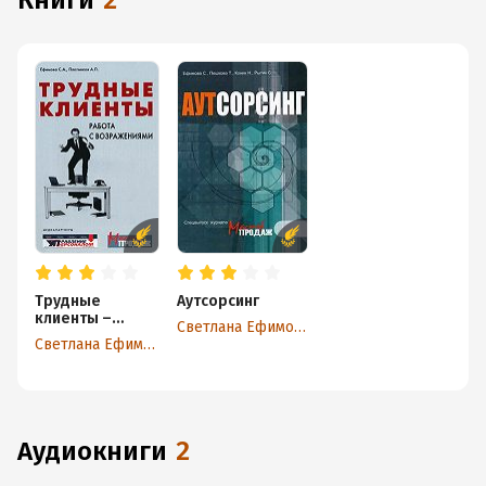
книги
2
Трудные
Аутсорсинг
клиенты –
Светлана Ефимова
работа с
Светлана Ефимова
возражениями
аудиокниги
2