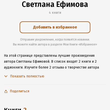
Светлана Ефимова
4 книги
Добавить в избранное
Отправим уведомление, когда появятся новинки.
Вы можете найти автора в разделе Мои Книги «Избранное»
На этой странице представлены лучшие произведения
автора Светланы Ефимовой.
В список входят 2 книги и 2
аудиокниги.
Изучите более 2 отзыва о творчестве автора
и начните читать или слушать книги Светланы Ефимовой
Показать полностью
онлайн прямо на сайте, установите наше удобное
приложение для iOS или Android, чтобы не расставаться
с любимыми произведениями даже без подключения
Поделиться
к интернету.