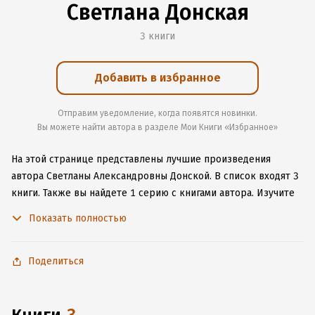
Светлана Донская
3 книги
Добавить в избранное
Отправим уведомление, когда появятся новинки.
Вы можете найти автора в разделе Мои Книги «Избранное»
На этой странице представлены лучшие произведения
автора Светланы Александровны Донской.
В список входят 3
книги.
Также вы найдете 1 серию с книгами автора.
Изучите
более 25 отзывов о творчестве автора и начните читать или
Показать полностью
слушать книги Светланы Александровны Донской онлайн
прямо на сайте, установите наше удобное приложение для
iOS или Android, чтобы не расставаться с любимыми
Поделиться
произведениями даже без подключения к интернету.