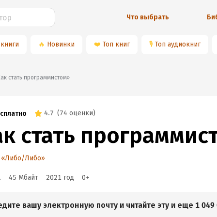
Что выбрать
Би
 книги
🔥
Новинки
❤️
Топ книг
🎙
Топ аудиокниг
«Как стать программистом»
4.7
(
74 оценки
)
сплатно
ак стать программис
я «Либо/Либо»
.
45 Мбайт
2021
год
0
+
едите вашу электронную почту и читайте эту и еще 1 049 