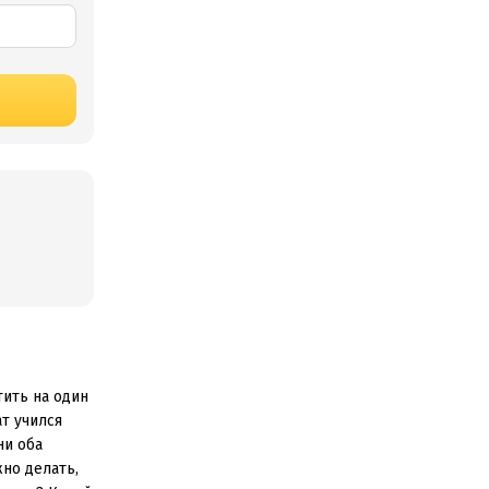
тить на один
т учился
ни оба
но делать,