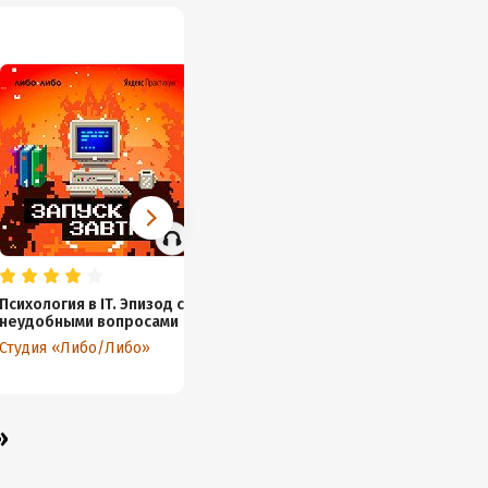
Психология в IT. Эпизод с
«Шум в ушах». Как поиск
неудобными вопросами
диагноза превратился в
детектив
Студия «Либо/Либо»
Ксения Красильникова
»