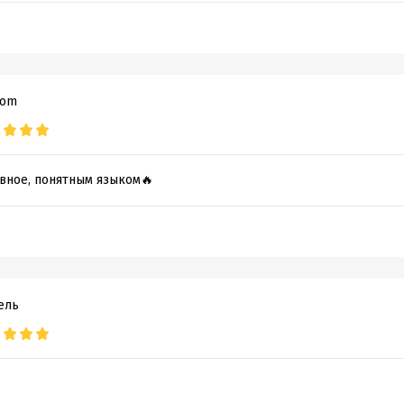
аписания:
27 августа 2020
дания:
2021
оступления:
18 февраля 2021
com
авное, понятным языком🔥
ель