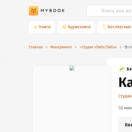
📖
Книги
🎧
Аудиокниги
👌
Бесплатные
Главная
Менеджмент
⭐️Студия «Либо/Либо»

Бе
К
Студи
50 мин
Вв