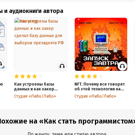
ы и аудиокниги автора
ию
Как устроены базы
NFT. Почему все говорят
данных и как хакер
об этой технологии на
сделал базу данных для
блокчейне
Студия «Либо/Либо»
Студия «Либо/Либо»
выборов президента РФ
Похожие на «Как стать программистом
По жанру, теме или стилю автора