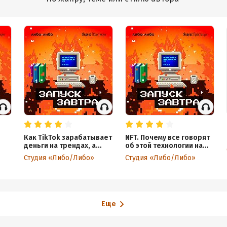
Как TikTok зарабатывает
NFT. Почему все говорят
деньги на трендах, а
об этой технологии на
ля
блогеры получают
блокчейне
Студия «Либо/Либо»
Студия «Либо/Либо»
 РФ
Грэмми
Еще