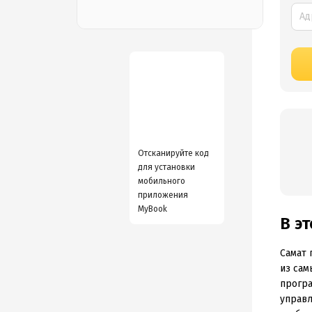
Отсканируйте код
для установки
мобильного
приложения
MyBook
В э
Самат 
из сам
програ
управл