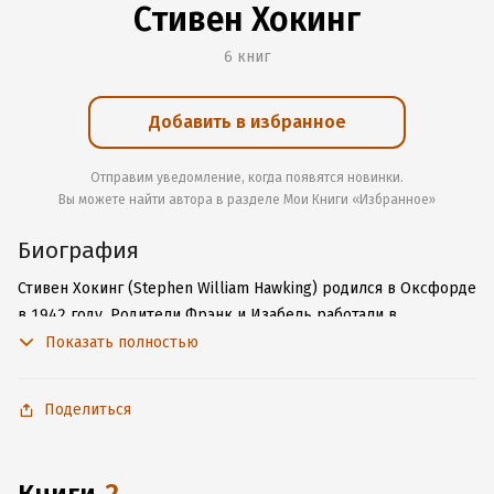
Стивен Хокинг
6 книг
Добавить в избранное
Отправим уведомление, когда появятся новинки.
Вы можете найти автора в разделе Мои Книги «Избранное»
Биография
Стивен Хокинг (Stephen William Hawking) родился в Оксфорде
в 1942 году. Родители Фрэнк и Изабель работали в
Хампстеде: отец – исследователем, а мать – секретарем. В
Показать полностью
семье Хокингов было еще трое детей.
Поделиться
Хокинг учился в Оксфорде и Тринити-холле при
Кембриджском университете, где получил докторскую
степень. После учебы Хокинг начал исследовательскую