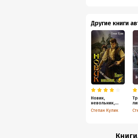
Другие книги а
Новик,
Тр
невольник,
ли
казак
Степан Кулик
Ст
Книги