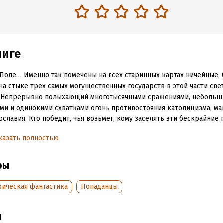
ниге
Поле… Именно так помечены на всех старинных картах ничейные,
на стыке трех самых могущественных государств в этой части свет
. Непрерывно полыхающий многотысячными сражениями, небольш
ми и одинокими схватками огонь противостояния католицизма, ма
ославия. Кто победит, чья возьмет, кому заселять эти бескрайние
о же, история не имеет сослагательного наклонения, и мы знаем 
казать полностью
реть справочную литературу, чтобы узнать, чем все закончилось. 
, сидя на диване или выйдя на балкон… А если очнуться прямо там?
, с одной лишь дымящейся трубкой в руке…
ры
рическая фантастика
Попаданцы
обная информация
аписания:
1 января 2016
ISBN (EAN):
9785170980222
ы
:
463129
Время на чтение:
7
ч.