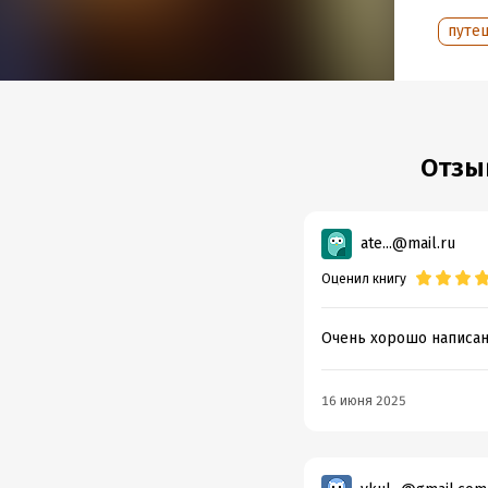
Год из
путе
Дата п
Отзыв
ate...@mail.ru
Оценил книгу
Очень хорошо написано
16 июня 2025