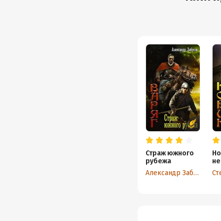
Страж южного
Но
рубежа
не
ка
Александр Забусов
Ст