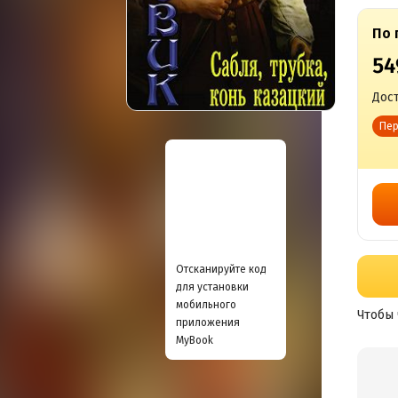
По 
54
Дост
Пер
Отсканируйте код
для установки
мобильного
Чтобы 
приложения
MyBook