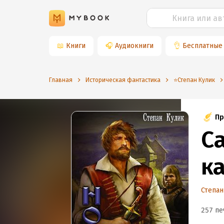
📖
Книги
🎧
Аудиокниги
👌
Бесплатные
Главная
Историческая фантастика
⭐️Степан Кулик
Пр
Са
к
Степан
257 пе