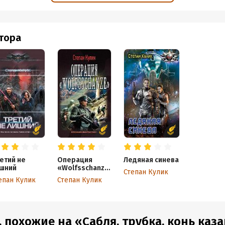
втора
етий не
Операция
Ледяная синева
шний
«Wolfsschanze
Степан Кулик
»
епан Кулик
Степан Кулик
, похожие на «Сабля, трубка, конь каз