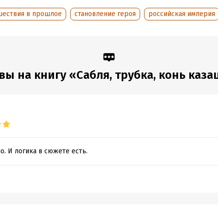
дания:
2025
шествия в прошлое
становление героя
российская империя
оступления:
26 февраля 2020
ы на книгу «Сабля, трубка, конь каз
. И логика в сюжете есть.