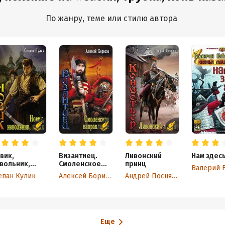
По жанру, теме или стилю автора
вик,
Византиец.
Ливонский
Нам здес
вольник,
Смоленское
принц
зак
направление
епан Кулик
Алексей Борисов
Андрей Посняков
Еще