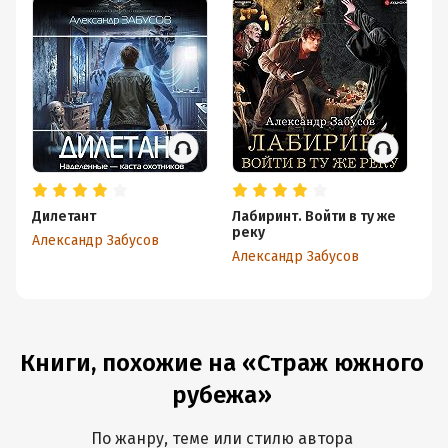
Дилетант
Лабиринт. Войти в ту же
Н
реку
Александр Забусов
Ал
Александр Забусов
Книги, похожие на «Страж южного
рубежа»
По жанру, теме или стилю автора