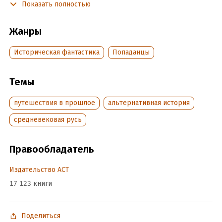
Показать полностью
Подробная информация
Жанры
Дата написания:
1 января 2017
Объем:
715157
Историческая фантастика
Попаданцы
Год издания:
2025
Дата поступления:
17 июня 2017
Темы
ISBN (EAN):
9785171033552
Время на чтение:
путешествия в прошлое
10
ч.
альтернативная история
средневековая русь
Правообладатель
Издательство АСТ
17 123 книги
Поделиться