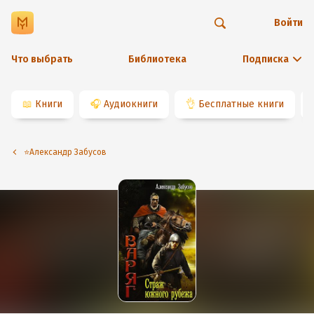
Войти
Что выбрать
Библиотека
Подписка
📖
Книги
🎧
Аудиокниги
👌
Бесплатные книги
⭐️Александр Забусов