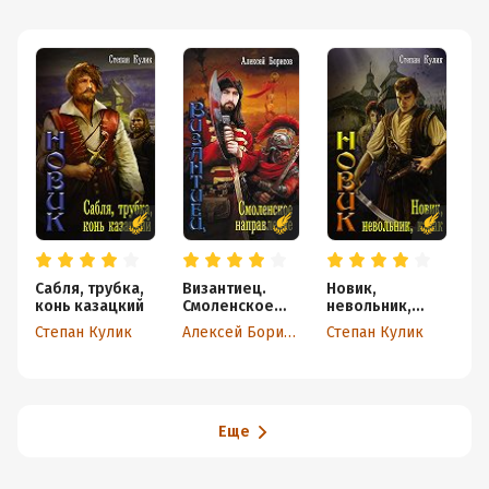
Сабля, трубка,
Византиец.
Новик,
В
конь казацкий
Смоленское
невольник,
И
направление
казак
г
Степан Кулик
Алексей Борисов
Степан Кулик
Еще