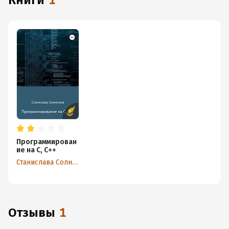
книги
1
Программирован
ие на С, С++
Станислава Солнечная
Отзывы
1