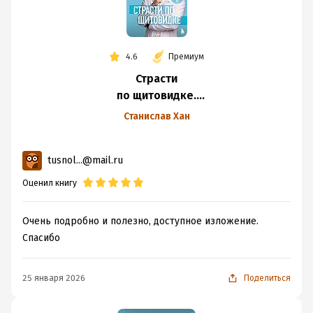
4.6
Премиум
Страсти
по щитовидке.
Аутоиммунный
Станислав Хан
тиреоидит,
гипотиреоз. Почему
tusnol...@mail.ru
иммунитет
работает
Оценил книгу
против нас?
Очень подробно и полезно, доступное изложение.
Спасибо
25 января 2026
Поделиться