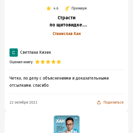
4.6
Премиум
Страсти
по щитовидке.
Аутоиммунный
Станислав Хан
тиреоидит,
гипотиреоз. Почему
Светлана Кизик
иммунитет
работает
Оценил книгу
против нас?
Четко, по делу с объяснениями и доказательными
отсылками. спасибо
22 октября 2023
Поделиться