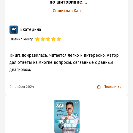
по щитовидке.
Аутоиммунный
Станислав Хан
тиреоидит,
гипотиреоз. Почему
Екатерина
иммунитет
работает
Оценил книгу
против нас?
Книга понравилась. Читается легко и интересно. Автор
дал ответы на многие вопросы, связанные с данным
диагнозом.
2 ноября 2024
Поделиться