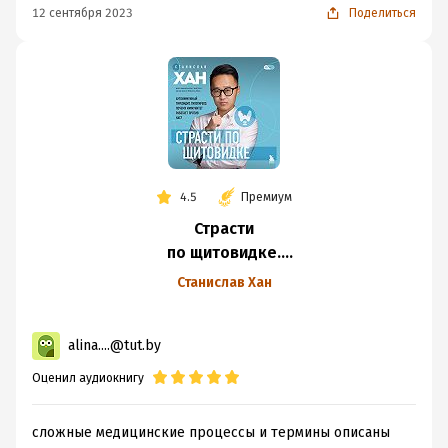
12 сентября 2023
Поделиться
4.5
Премиум
Страсти
по щитовидке.
Аутоиммунный
Станислав Хан
тиреоидит,
гипотиреоз: почему
alina....@tut.by
иммунитет
работает
Оценил аудиокнигу
против нас?
сложные медицинские процессы и термины описаны