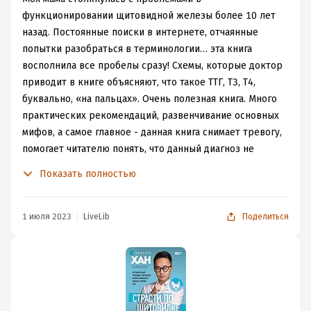
выдохнуть и продолжить жить обычной жизнью.
функционировании щитовидной железы более 10 лет
назад. Постоянные поиски в интернете, отчаянные
попытки разобраться в терминологии… эта книга
восполнила все пробелы сразу! Схемы, которые доктор
приводит в книге объясняют, что такое ТТГ, Т3, Т4,
буквально, «на пальцах». Очень полезная книга. Много
практических рекомендаций, развенчивание основных
мифов, а самое главное - данная книга снимает тревогу,
помогает читателю понять, что данный диагноз не
приговор. Побольше бы таких докторов, которые
Показать полностью
умеют выстроить такой доброжелательный диалог с
пациентом в обычной Поликлиннике. Советую всем к
прочтению.
1 июля 2023
LiveLib
Поделиться