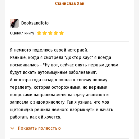
Аутоиммунный
Станислав Хан
тиреоидит,
гипотиреоз. Почему
Booksandfoto
иммунитет
работает
Оценил книгу
против нас?
Я немного поделюсь своей историей.
Раньше, когда я смотрела "Доктор Хаус" я всегда
посмеивалась - "Ну вот, сейчас опять первым делом
будут искать аутоиммунные заболевания".
А полтора года назад я пошла к своему новому
терапевту, которая осторожными, но верными
вопросами направила меня на сдачу анализов и
записала к эндокринологу. Так я узнала, что моя
щетовидка решила немного взбрыкнуть и начать
работать как ей хочется.
Для чего мне нужна была книга Станислава?
Показать полностью
Для успокоения и объяснения. Нет, не подумайте, я не