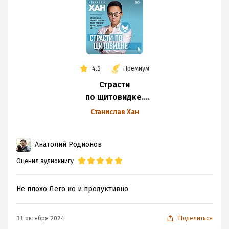
4.5
Премиум
Страсти
по щитовидке.
Аутоиммунный
Станислав Хан
тиреоидит,
гипотиреоз: почему
Анатолий Родионов
иммунитет
работает
Оценил аудиокнигу
против нас?
Не плохо Лего ко и продуктивно
31 октября 2024
Поделиться