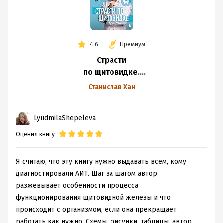
4.6
Премиум
Страсти
по щитовидке.
Аутоиммунный
Станислав Хан
тиреоидит,
гипотиреоз. Почему
LyudmilaShepeleva
иммунитет
работает
Оценил книгу
против нас?
Я считаю, что эту книгу нужно выдавать всем, кому
диагностировали АИТ. Шаг за шагом автор
разжевывает особенности процесса
функционирования щитовидной железы и что
происходит с организмом, если она прекращает
работать как нужно. Схемы, рисунки, таблицы, автор