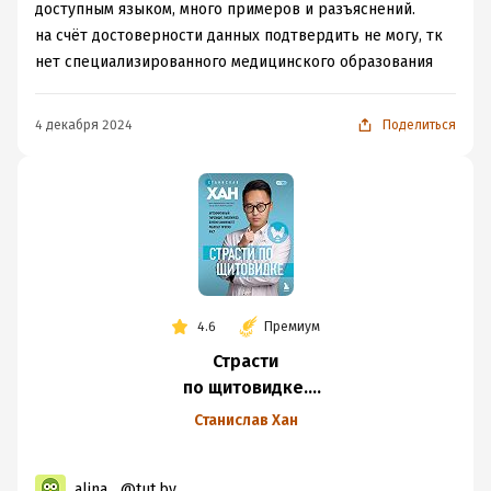
доступным языком, много примеров и разъяснений.
на счёт достоверности данных подтвердить не могу, тк
нет специализированного медицинского образования
4 декабря 2024
Поделиться
4.6
Премиум
Страсти
по щитовидке.
Аутоиммунный
Станислав Хан
тиреоидит,
гипотиреоз. Почему
alina....@tut.by