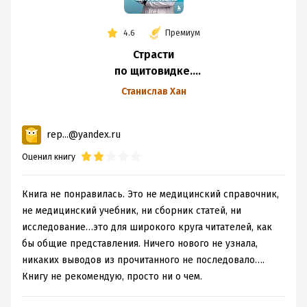
4.6
Премиум
Страсти
по щитовидке.
Аутоиммунный
Станислав Хан
тиреоидит,
гипотиреоз. Почему
rep...@yandex.ru
иммунитет
работает
Оценил книгу
против нас?
Книга не понравилась. Это не медицинский справочник,
не медицинский учебник, ни сборник статей, ни
исследование…это для широкого круга читателей, как
бы общие представления. Ничего нового не узнала,
никаких выводов из прочитанного не последовало….
Книгу не рекомендую, просто ни о чем.