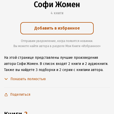
Софи Жомен
4 книги
Добавить в избранное
Отправим уведомление, когда появятся новинки.
Вы можете найти автора в разделе Мои Книги «Избранное»
На этой странице представлены лучшие произведения
автора Софи Жомен.
В список входят 2 книги и 2 аудиокниги.
Также вы найдете 3 подборки и 2 серии с книгами автора.
Изучите более 12 отзывов о творчестве автора и начните
Показать полностью
читать или слушать книги Софи Жомен онлайн прямо
на сайте, установите наше удобное приложение для iOS или
Android, чтобы не расставаться с любимыми произведениями
Поделиться
даже без подключения к интернету.