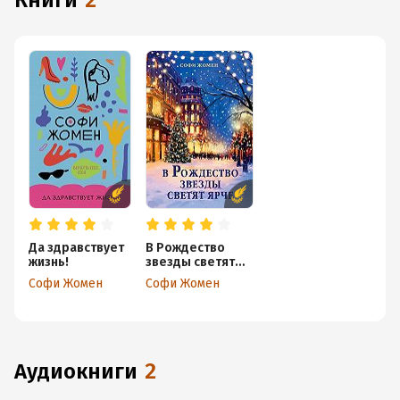
книги
2
Да здравствует
В Рождество
жизнь!
звезды светят
ярче
Софи Жомен
Софи Жомен
аудиокниги
2