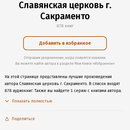
Славянская церковь г.
Сакраменто
878 книг
Добавить в избранное
Отправим уведомление, когда появятся новинки.
Вы можете найти автора в разделе Мои Книги «Избранное»
На этой странице представлены лучшие произведения
автора Славянская церковь г. Сакраменто.
В список входят
878 аудиокниг.
Также вы найдете 1 серию с книгами автора.
Начните читать или слушать книги Славянская церковь г.
Показать полностью
Сакраменто онлайн прямо на сайте, установите наше удобное
приложение для iOS или Android, чтобы не расставаться
с любимыми произведениями даже без подключения
Поделиться
к интернету.