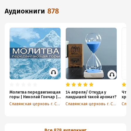
аудиокниги
878
Молитва передвигающая
14 апреля/ Откуда у
Что 
горы | Николай Гончар |
ландышей такой аромат?
хрис
15 Сентября 2023
Сел
Славянская церковь г. Сакраменто
Славянская церковь г. Сакраменто
Все 878 аудиокниг