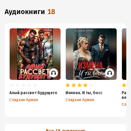
аудиокниги
18
Алый рассвет будущего
Измена. И ты, босс
Разв
вече
Сладкая Арман
Сладкая Арман
Слад
Все 18 аудиокниг