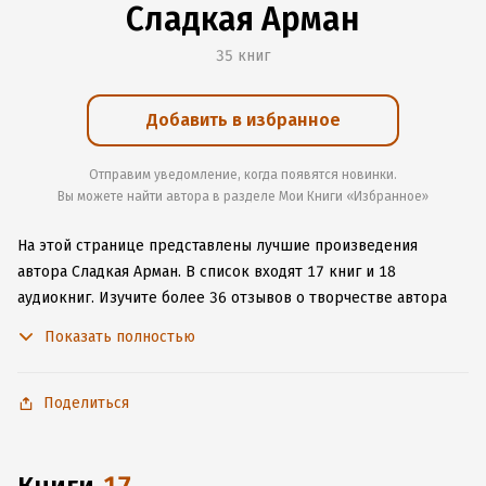
Сладкая Арман
35 книг
Добавить в избранное
Отправим уведомление, когда появятся новинки.
Вы можете найти автора в разделе Мои Книги «Избранное»
На этой странице представлены лучшие произведения
автора Сладкая Арман.
В список входят 17 книг и 18
аудиокниг.
Изучите более 36 отзывов о творчестве автора
и начните читать или слушать книги Сладкая Арман онлайн
Показать полностью
прямо на сайте, установите наше удобное приложение для
iOS или Android, чтобы не расставаться с любимыми
произведениями даже без подключения к интернету.
Поделиться