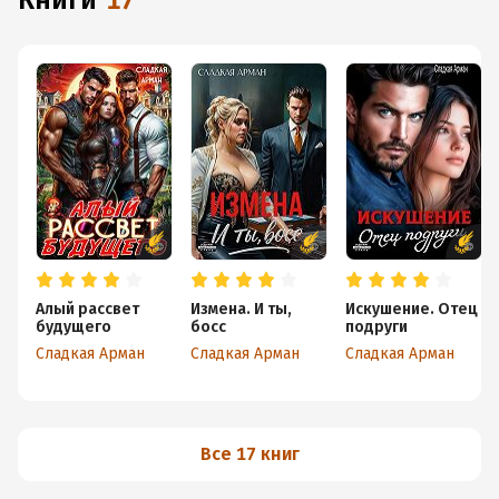
книги
17
Алый рассвет
Измена. И ты,
Искушение. Отец
будущего
босс
подруги
Сладкая Арман
Сладкая Арман
Сладкая Арман
Все 17 книг