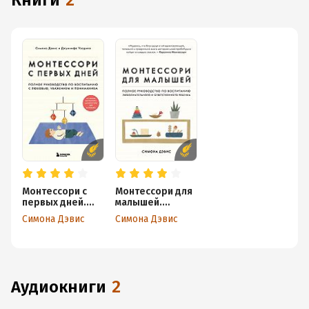
книги
2
Монтессори с
Монтессори для
первых дней.
малышей.
Полное
Полное
Симона Дэвис
Симона Дэвис
руководство по
руководство по
воспитанию с
воспитанию
любовью,
любознательног
уважением и
о и
пониманием
ответственного
ребенка
аудиокниги
2