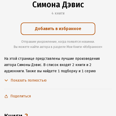
Симона Дэвис
4 книги
Добавить в избранное
Отправим уведомление, когда появятся новинки.
Вы можете найти автора в разделе Мои Книги «Избранное»
На этой странице представлены лучшие произведения
автора Симоны Дэвис.
В список входят 2 книги и 2
аудиокниги.
Также вы найдете 1 подборку и 1 серию
с книгами автора.
Изучите более 17 отзывов о творчестве
Показать полностью
автора и начните читать или слушать книги Симоны Дэвис
онлайн прямо на сайте, установите наше удобное
приложение для iOS или Android, чтобы не расставаться
Поделиться
с любимыми произведениями даже без подключения
к интернету.