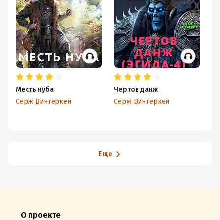
Месть нуба
Чертов данж
Ко
Серж Винтеркей
Серж Винтеркей
С
Еще
О проекте