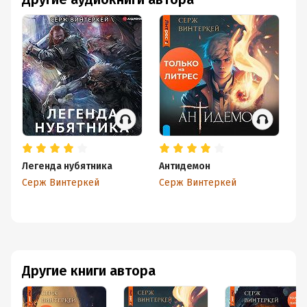
Легенда нубятника
Антидемон
Ко
Серж Винтеркей
Серж Винтеркей
С
Другие книги автора