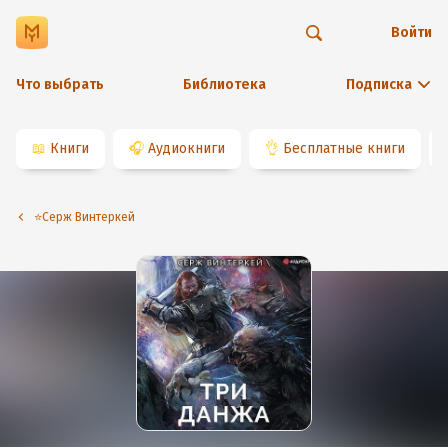
Войти
Что выбрать
Библиотека
Подписка
📖
Книги
🎧
Аудиокниги
👌
Бесплатные книги
⭐️Серж Винтеркей