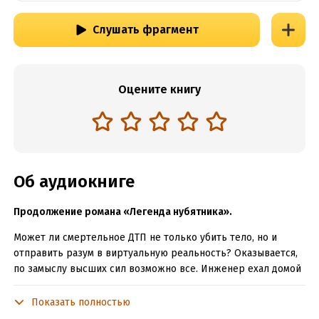
Слушать фрагмент
Оцените книгу
Об аудиокниге
Продолжение романа «Легенда нубятника».
Может ли смертельное ДТП не только убить тело, но и
отправить разум в виртуальную реальность? Оказывается,
по замыслу высших сил возможно все. Инженер ехал домой
к семье, но внезапно погиб в автомобильной аварии,
обнаружив себя в качестве участника виртуальной игры.
Показать полностью
Второй шанс? Да! Но не все так просто, ему поставлены