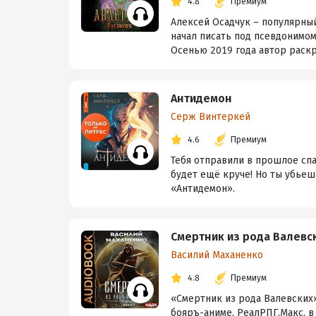
4.8
Премиум
Алексей Осадчук – популярный
начал писать под псевдонимом
Осенью 2019 года автор раскр
Антидемон
Серж Винтеркей
4.6
Премиум
Тебя отправили в прошлое спа
будет ещё круче! Но ты убьешь
«Антидемон».
Смертник из рода Валевск
Василий Маханенко
4.8
Премиум
«Смертник из рода Валевских»
бояръ-аниме, РеалРПГ.Макс, в