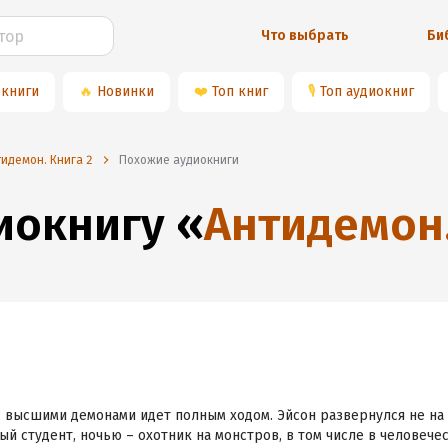
Что выбрать
Би
 книги
🔥
Новинки
❤️
Топ книг
🎙
Топ аудиокниг
идемон. Книга 2
Похожие аудиокниги
диокнигу
«
Антидемон.
 высшими демонами идет полным ходом. Эйсон развернулся не на 
й студент, ночью – охотник на монстров, в том числе в человече