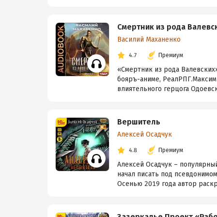
Смертник из рода Валевск
Василий Маханенко
4.7
Премиум
«Смертник из рода Валевских»
бояръ-аниме, РеалРПГ.Максими
влиятельного герцога Одоевск
Вершитель
Алексей Осадчук
4.8
Премиум
Алексей Осадчук – популярный
начал писать под псевдонимом
Осенью 2019 года автор раскр
Зазеркалье Проект «Рабо