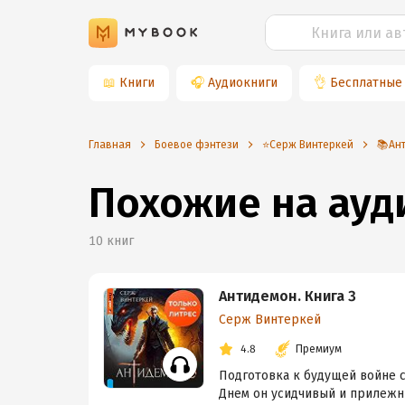
📖
Книги
🎧
Аудиокниги
👌
Бесплатные
Главная
Боевое фэнтези
⭐️Серж Винтеркей
📚Ант
Похожие на ау
10
книг
Антидемон. Книга 3
Серж Винтеркей
4.8
Премиум
Подготовка к будущей войне с
Днем он усидчивый и прилежны