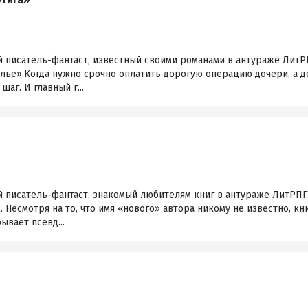
й писатель-фантаст, известный своими романами в антураже ЛитР
лье».Когда нужно срочно оплатить дорогую операцию дочери, а д
аг. И главный г...
 писатель-фантаст, знакомый любителям книг в антураже ЛитРПГ.
. Несмотря на то, что имя «нового» автора никому не известно, к
ывает псевд...