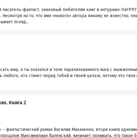
 писатель-фантаст, знакомый любителям книг в антураже ЛитРПГ.
. Несмотря на то, что имя «нового» автора никому не известно, к
ывает псевд...
сать мир, а ты оказался в теле парализованного мага с выжженны
 любого, кто станет перед тобой и твоей целью, потому что твоя 
их. Книга 2
 – фантастический роман Василия Маханенко, вторя книга одноим
 прошлом Максимилиан Валевский, начинает понимать, что такое бы