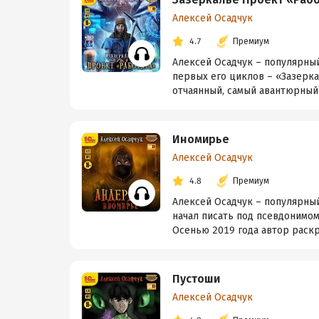
Алексей Осадчук
4.7
Премиум
Алексей Осадчук – популярны
первых его циклов – «Зазерка
отчаянный, самый авантюрный ш
Иномирье
Алексей Осадчук
4.8
Премиум
Алексей Осадчук – популярный
начал писать под псевдонимом
Осенью 2019 года автор раскр
Пустоши
Алексей Осадчук