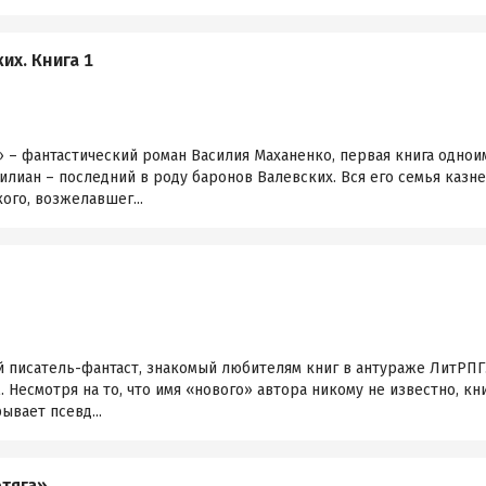
их. Книга 1
 – фантастический роман Василия Маханенко, первая книга однои
лиан – последний в роду баронов Валевских. Вся его семья казне
ого, возжелавшег...
 писатель-фантаст, знакомый любителям книг в антураже ЛитРПГ.
. Несмотря на то, что имя «нового» автора никому не известно, к
ывает псевд...
тяга»