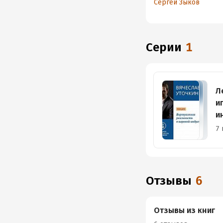
Сергей Зыков
Серии
1
Л
и
и
(
7 
Отзывы
6
Отзывы из книг