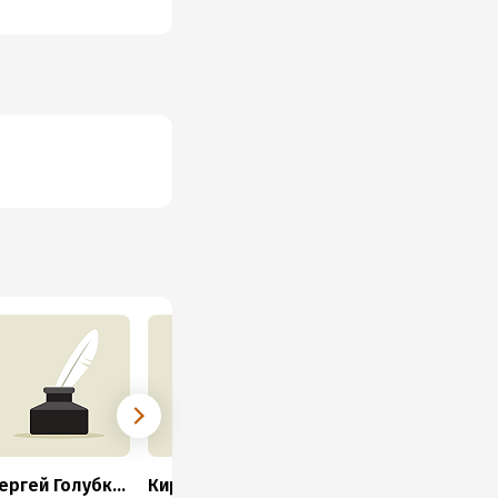
Сергей Голубкин
Кирилл Шиханов
Виталий Смирнов