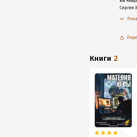
вы найде
Сергея З
с любим
Пока
Поде
книги
2