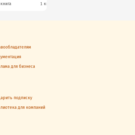
 книга
1 книга
1 книга
1 к
вообладателям
ументация
лама для бизнеса
арить подписку
лиотека для компаний