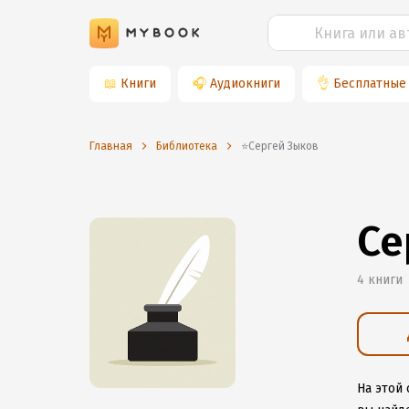
📖
Книги
🎧
Аудиокниги
👌
Бесплатные
Главная
Библиотека
⭐️Сергей Зыков
Се
4 книги
На этой