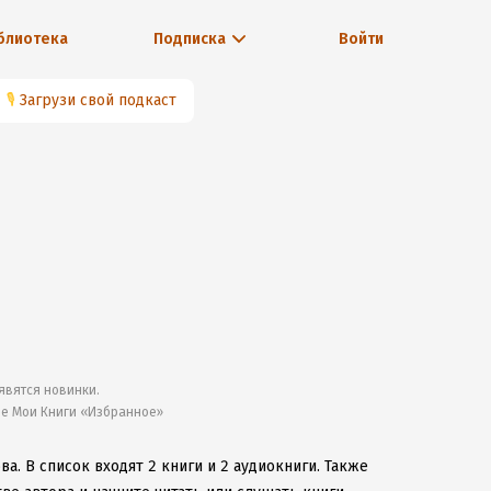
блиотека
Подписка
Войти
🎙
Загрузи свой подкаст
явятся новинки.
ле Мои Книги «Избранное»
ова.
В список входят 2 книги и 2 аудиокниги.
Также