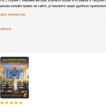
те 1 серию с книгами автора.
Изучите более 6 отзывов о творчест
ыкова онлайн прямо на сайте, установите наше удобное приложени
ыми произведениями даже без подключения к интернету.
зать полностью
литься