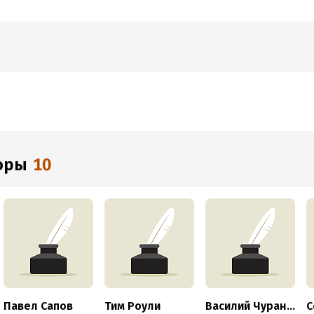
торы
10
Павел Сапов
Тим Роули
Василий Чуранов