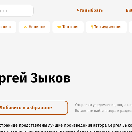
Что выбрать
Би
 книги
🔥
Новинки
❤️
Топ книг
🎙
Топ аудиокниг
ргей Зыков
Отправим уведомление, когда по
Добавить в избранное
Вы можете найти автора в разде
 странице представлены лучшие произведения автора Сергея Зык