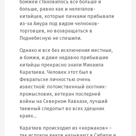
бомжей становилось все больше и
больше, равно как и нелегалов-
китайцев, которые пачками прибывали
из-за Амура под видом челноков-
торговцев, но возвращаться в
Поднебесную не спешили.
Однако и все без исключения местные,
и бомжи, и даже недавно прибывшие
китайцы прекрасно знали Михаила
Каратаева. Человек этот был в
Февральске личностью очень
известной: потомственный охотник-
промысловик, ветеран последней
войны на Северном Кавказе, лучший
таежный следопыт во всех здешних
краях…
Каратаев происходил из «кержаков» –
так испокон веков называют в Сибири и