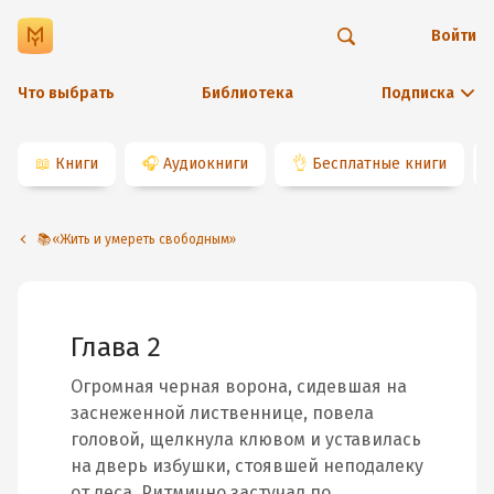
Войти
Что выбрать
Библиотека
Подписка
📖
Книги
🎧
Аудиокниги
👌
Бесплатные книги
📚«Жить и умереть свободным»
Глава 2
Огромная черная ворона, сидевшая на
заснеженной лиственнице, повела
головой, щелкнула клювом и уставилась
на дверь избушки, стоявшей неподалеку
от леса. Ритмично застучал по