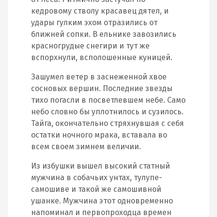
кедровому стволу красавец дятел, и
удары гулким эхом отразились от
ближней сопки. В ельнике завозились
красногрудые снегири и тут же
вспорхнули, всполошенные куницей.
Зашумел ветер в заснеженной хвое
сосновых вершин. Последние звезды
тихо погасли в посветлевшем небе. Само
небо словно бы уплотнилось и сузилось.
Тайга, окончательно стряхнувшая с себя
остатки ночного мрака, вставала во
всем своем зимнем величии.
Из избушки вышел высокий статный
мужчина в собачьих унтах, тулупе-
самошиве и такой же самошивной
ушанке. Мужчина этот одновременно
напоминал и первопроходца времен