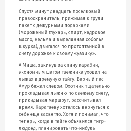
Спустя минут двадцать поселковый
правоохранитель, прижимая к груди
пакет с дежурными подарками
(мороженый глухарь, спирт, кедровое
масло, нельма и выделанная соболья
шкурка), двигался по протоптанной в
снегу дорожке к своему «уазику».
А Миша, закинув за спину карабин,
экономным шагом таежника уходил на
лыжах в дремучую тайгу. Верный пес
Амур бежал следом. Охотник тщательно
прокладывал лыжню по свежему снегу,
прикидывая маршрут, рассчитывал
время. Каратаеву хотелось вернуться к
себе еще засветло. Хотя и понимал, что
теперь, когда в тайге объявился тигр-
людоед, планировать что-нибудь