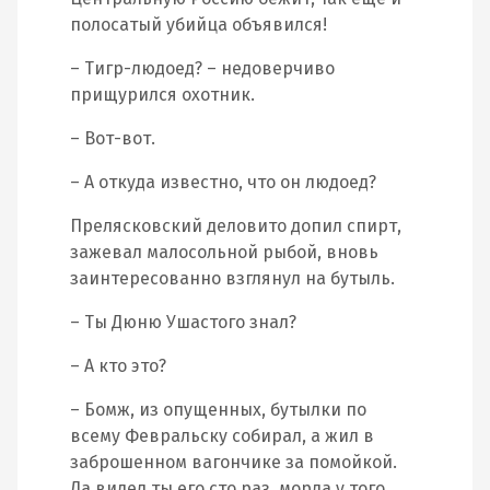
полосатый убийца объявился!
– Тигр-людоед? – недоверчиво
прищурился охотник.
– Вот-вот.
– А откуда известно, что он людоед?
Прелясковский деловито допил спирт,
зажевал малосольной рыбой, вновь
заинтересованно взглянул на бутыль.
– Ты Дюню Ушастого знал?
– А кто это?
– Бомж, из опущенных, бутылки по
всему Февральску собирал, а жил в
заброшенном вагончике за помойкой.
Да видел ты его сто раз, морда у того