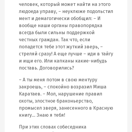
человек, который может найти на этого
людоеда управу, – неуклюже подольстил
мент и демагогически обобщил: – И
вообще наши органы правопорядка
всегда были сильны поддержкой
честных граждан. Так что, если
попадется тебе этот жуткий зверь, –
стреляй сразу! А еще лучше – иди в тайгу
и ищи его. Или капканы какие-нибудь
поставь. Договорились?
– А ты меня потом в свою ментуру
закроешь, – спокойно возразил Миша
Каратаев. – Мол, нарушение правил
охоты, злостное браконьерство,
промысел зверя, занесенного в Красную
книгу… Знаю я тебя!
При этих словах собеседника