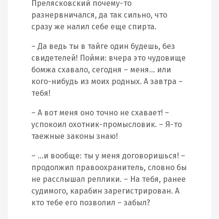
Прелясковский почему-то
разнервничался, да так сильно, что
сразу же налил себе еще спирта.
– Да ведь ты в тайге один будешь, без
свидетелей! Пойми: вчера это чудовище
бомжа схавало, сегодня – меня… или
кого-нибудь из моих родных. А завтра –
тебя!
– А вот меня оно точно не схавает! –
успокоил охотник-промысловик. – Я-то
таежные законы знаю!
– …и вообще: ты у меня договоришься! –
продолжил правоохранитель, словно бы
не расслышал реплики. – На тебя, ранее
судимого, карабин зарегистрирован. А
кто тебе его позволил – забыл?