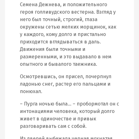
Семена Дежнева, и положительного
героя голливудского вестерна. Взгляд у
него был точный, строгий, глаза
окружены сетью мелких морщинок, как
у каждого, кому долго и пристально
приходится вглядываться в даль.
Движения были точными и
размеренными, и это выдавало в нем
опытного и бывалого таежника.
Осмотревшись, он присел, почерпнул
ладонью снег, растер его пальцами и
понюхал.
– Пурга ночью была… – пробормотал он с
интонациями человека, который долго
живет в одиночестве и привык
разговаривать сам с собой.
Из дверей выбежала черная мохнатая