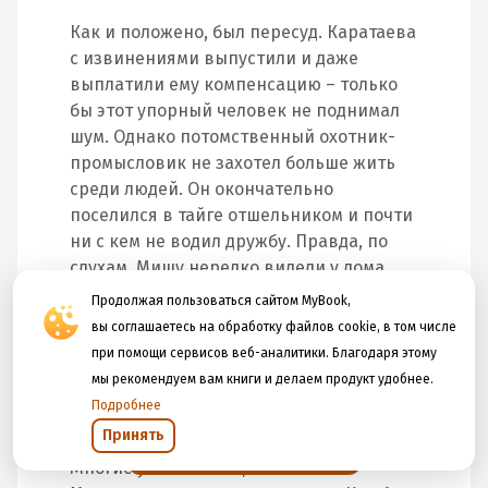
Как и положено, был пересуд. Каратаева
с извинениями выпустили и даже
выплатили ему компенсацию – только
бы этот упорный человек не поднимал
шум. Однако потомственный охотник-
промысловик не захотел больше жить
среди людей. Он окончательно
поселился в тайге отшельником и почти
ни с кем не водил дружбу. Правда, по
слухам, Мишу нередко видели у дома
медсестры из местного гарнизона Тани
Продолжая пользоваться сайтом MyBook,
Дробязко. По другим слухам, молодые
вы соглашаетесь на обработку файлов cookie, в том числе
люди вроде бы даже недавно подали
при помощи сервисов веб-аналитики. Благодаря этому
заявление в ЗАГС. Однако слухи эти так
мы рекомендуем вам книги и делаем продукт удобнее.
и оставались слухами – никто их не
Подробнее
подтверждал и не опровергал.
Принять
Открыть в приложении
Многие уважали его, не понимая.