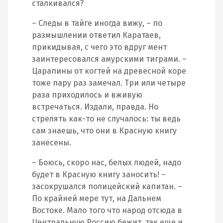
сталкивался?
– Следы в тайге иногда вижу, – по
размышлении ответил Каратаев,
прикидывая, с чего это вдруг мент
заинтересовался амурскими тиграми. –
Царапины от когтей на древесной коре
тоже пару раз замечал. Три или четыре
раза приходилось и вживую
встречаться. Издали, правда. Но
стрелять как-то не случалось: ты ведь
сам знаешь, что они в Красную книгу
занесены.
– Боюсь, скоро нас, белых людей, надо
будет в Красную книгу заносить! –
засокрушался полицейский капитан. –
По крайней мере тут, на Дальнем
Востоке. Мало того что народ отсюда в
Центральную Россию бежит, так еще и