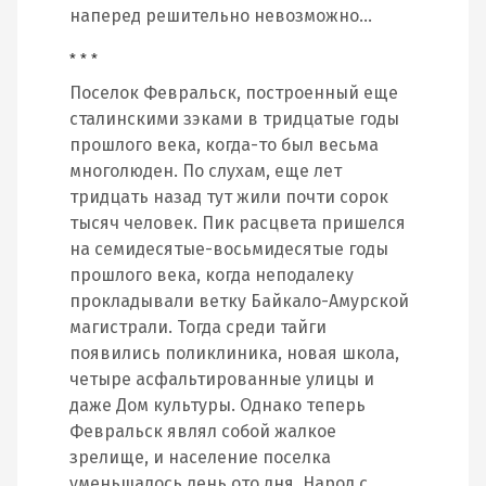
наперед решительно невозможно…
* * *
Поселок Февральск, построенный еще
сталинскими зэками в тридцатые годы
прошлого века, когда-то был весьма
многолюден. По слухам, еще лет
тридцать назад тут жили почти сорок
тысяч человек. Пик расцвета пришелся
на семидесятые-восьмидесятые годы
прошлого века, когда неподалеку
прокладывали ветку Байкало-Амурской
магистрали. Тогда среди тайги
появились поликлиника, новая школа,
четыре асфальтированные улицы и
даже Дом культуры. Однако теперь
Февральск являл собой жалкое
зрелище, и население поселка
уменьшалось день ото дня. Народ с