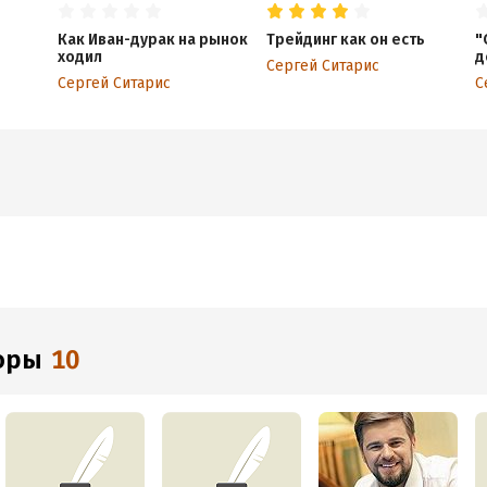
Как Иван-дурак на рынок
Трейдинг как он есть
"
ходил
д
Сергей Ситарис
Сергей Ситарис
С
торы
10