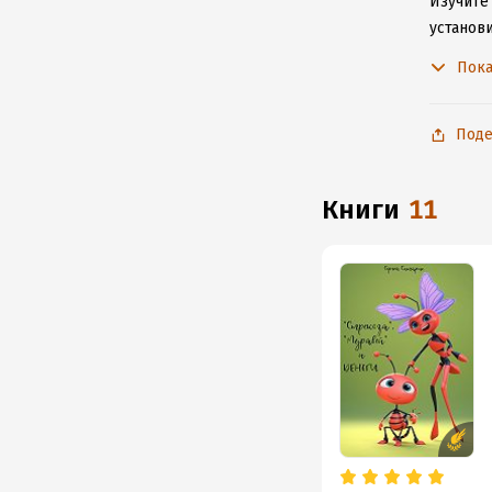
Изучите 
установ
подключ
Пока
Поде
книги
11