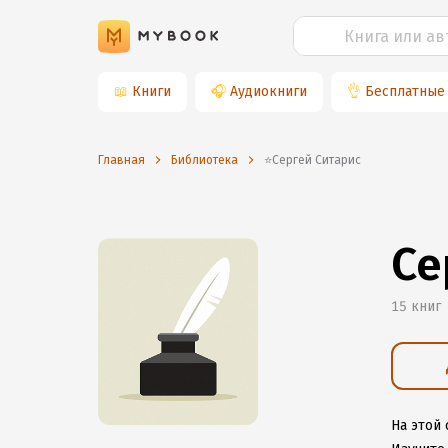
📖
Книги
🎧
Аудиокниги
👌
Бесплатные
Главная
Библиотека
⭐️Сергей Ситарис
Се
15 книг
На этой