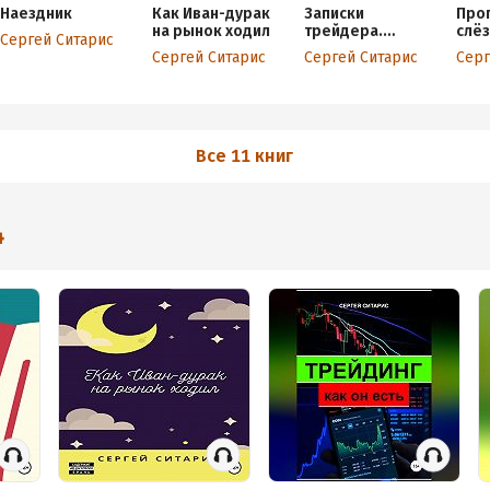
Наездник
Как Иван-дурак
Записки
Про
на рынок ходил
трейдера.
слё
Сергей Ситарис
Женщины
Сергей Ситарис
Сергей Ситарис
Серг
Все 11 книг
4