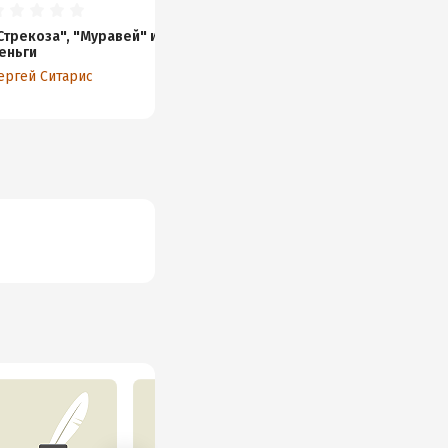
Стрекоза", "Муравей" и
еньги
ергей Ситарис