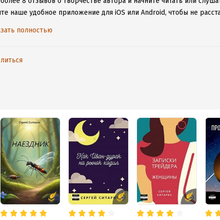
более 8 отзывов о творчестве автора и начните читать или слушат
ите наше удобное приложение для iOS или Android, чтобы не расс
ения к интернету.
зать полностью
литься