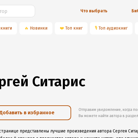
Что выбрать
Би
 книги
🔥
Новинки
❤️
Топ книг
🎙
Топ аудиокниг
ргей Ситарис
Отправим уведомление, когда по
Добавить в избранное
Вы можете найти автора в разде
 странице представлены лучшие произведения автора Сергея Сита