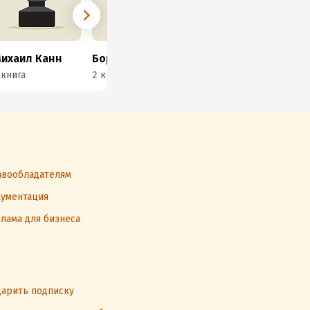
ихаил Канн
Борис Борбот
Леонид Шафт
Ив
 книга
2 книги
3 книги
1 к
вообладателям
ументация
лама для бизнеса
арить подписку