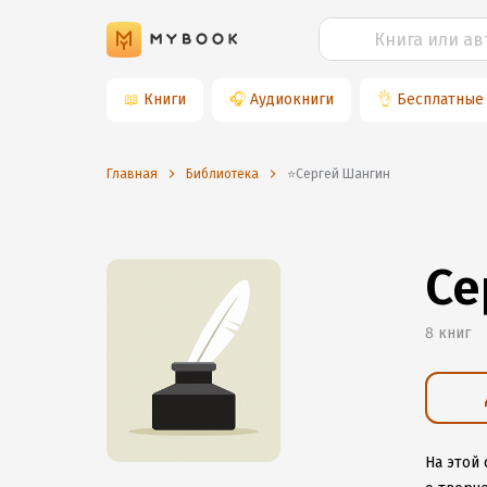
📖
Книги
🎧
Аудиокниги
👌
Бесплатные
Главная
Библиотека
⭐️Сергей Шангин
Се
8 книг
На этой