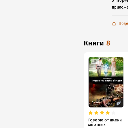
о творч
приложе
Поде
книги
8
Говорю от имени
мёртвых