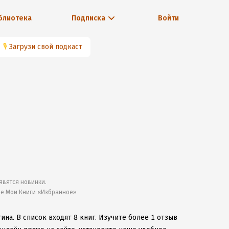
блиотека
Подписка
Войти
🎙
Загрузи свой подкаст
явятся новинки.
ле Мои Книги «Избранное»
гина.
В список входят 8 книг.
Изучите более 1 отзыв