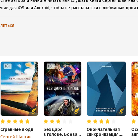
естве автора и начните читать или слушать книги Сергея Шангина 
ние для iOS или Android, чтобы не расставаться с любимыми прои
литься
Странные люди
Без царя
Окончательная
Ос
в голове. Боевая
синхронизация.
ан
Сергей Шангин