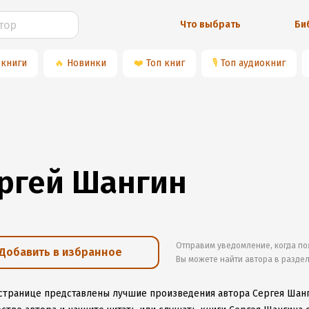
Что выбрать
Би
 книги
🔥
Новинки
❤️
Топ книг
🎙
Топ аудиокниг
ргей Шангин
Отправим уведомление, когда по
Добавить в избранное
Вы можете найти автора в разде
 странице представлены лучшие произведения автора Сергея Шан