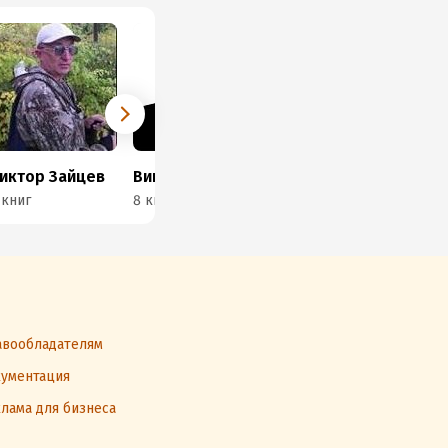
иктор Зайцев
Виктор Сиголаев
Федор Рублев
Ал
 книг
8 книг
1 книга
2 к
вообладателям
ументация
лама для бизнеса