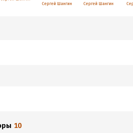
фантастика
Фантастический
Го
Сергей Шангин
Сергей Шангин
Се
боевик
фэ
торы
10