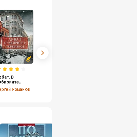
рбат. В
абиринте
ереулков
ергей Романюк