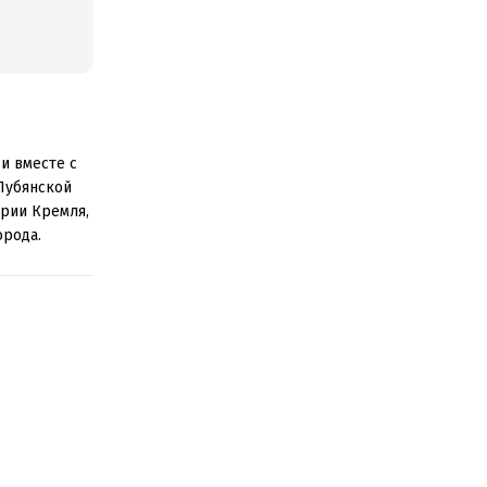
и вместе с
Лубянской
рии Кремля,
орода.
ресным как
ти 638
Никольскую