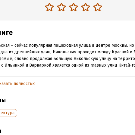
ниге
ская – сейчас популярная пешеходная улица в центре Москвы, но 
одна из древнейших улиц. Никольская проходит между Красной и 
ями и, словно продолжая Большую Никольскую улицу на террито
 с Ильинкой и Варваркой является одной из главных улиц Китай-г
 архитектурных достопримечательностей делает это место инте
рожан, так и для туристов. Во время чемпионата мира по футболу э
казать полностью
 стали местом встреч болельщиков разных стран и прославили 
ь мир.
ры
тектура
обная информация
аписания:
1 января 2015
ISBN (EAN):
9785227078698
ы
:
341075
Время на чтение:
5
ч.