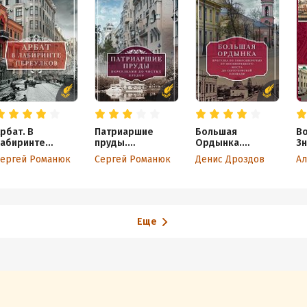
рбат. В
Патриаршие
Большая
Во
абиринте
пруды.
Ордынка.
Зн
переулков
Переулками до
Прогулки по
Ле
ергей Романюк
Сергей Романюк
Денис Дроздов
Чистых прудов
центру Москвы
Пр
Ч
Еще