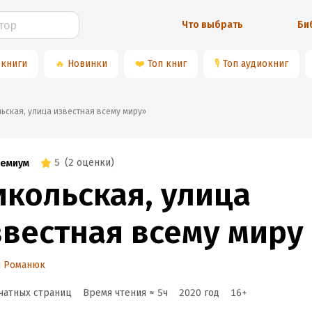
Что выбрать
Би
 книги
🔥
Новинки
❤️
Топ книг
🎙
Топ аудиокниг
кольская, улица известная всему миру»
5
(
2 оценки
)
емиум
икольская, улица
звестная всему миру
й Романюк
чатных страниц
Время чтения ≈
5
ч
2020
год
16
+