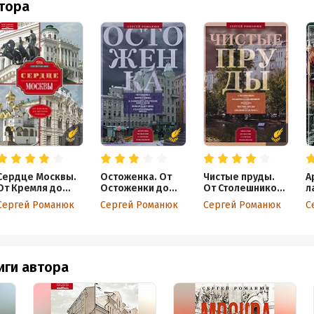
втора
Сердце Москвы.
Остоженка. От
Чистые пруды.
А
От Кремля до
Остоженки до
От Столешников
л
Белого города
Тверской
до Чистых
п
Сергей Романюк
Сергей Романюк
Сергей Романюк
С
прудов
иги автора