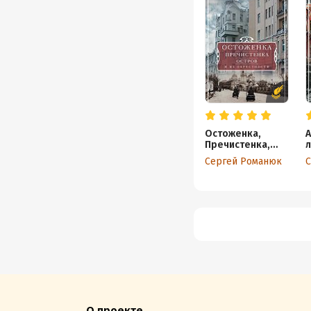
Остоженка,
А
Пречистенка,
л
Остров и их
Сергей Романюк
С
окрестности
О проекте