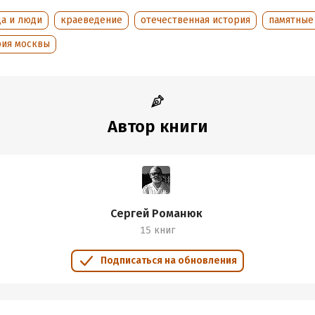
дания:
2020
да и люди
краеведение
отечественная история
памятные
оступления:
11 октября 2018
рия москвы
Автор книги
Сергей Романюк
15 книг
Подписаться на обновления