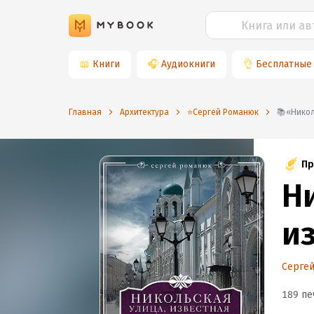
📖
Книги
🎧
Аудиокниги
👌
Бесплатные
Главная
Архитектура
⭐️Сергей Романюк
📚«Ни
Пр
Н
и
Серге
189 пе