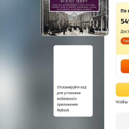
По 
54
Дост
Пер
Отсканируйте код
для установки
мобильного
Чтобы 
приложения
MyBook