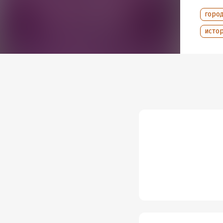
Год из
горо
Дата п
исто