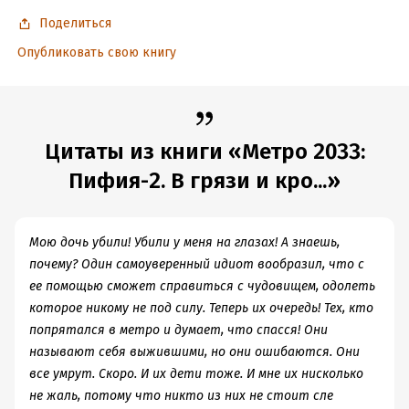
Поделиться
Подробная информация
Опубликовать свою книгу
Дата написания:
1 января 2018
Объем:
579045
Год издания:
2025
Цитаты из книги «Метро 2033:
Дата поступления:
25 апреля 2022
ISBN (EAN):
9785170885374
Пифия-2. В грязи и кро...»
Время на чтение:
9
ч.
Мою дочь убили! Убили у меня на глазах! А знаешь,
почему? Один самоуверенный идиот вообразил, что с
ее помощью сможет справиться с чудовищем, одолеть
которое никому не под силу. Теперь их очередь! Тех, кто
попрятался в метро и думает, что спасся! Они
называют себя выжившими, но они ошибаются. Они
все умрут. Скоро. И их дети тоже. И мне их нисколько
не жаль, потому что никто из них не стоит сле