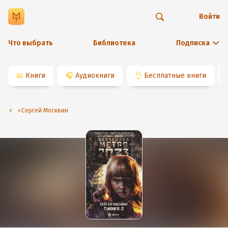
Войти
Что выбрать
Библиотека
Подписка
📖
Книги
🎧
Аудиокниги
👌
Бесплатные книги
⭐️Сергей Москвин