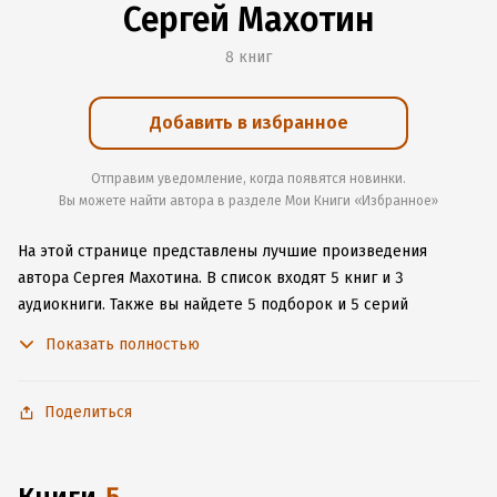
Сергей Махотин
8 книг
Добавить в избранное
Отправим уведомление, когда появятся новинки.
Вы можете найти автора в разделе Мои Книги «Избранное»
На этой странице представлены лучшие произведения
автора Сергея Махотина.
В список входят 5 книг и 3
аудиокниги.
Также вы найдете 5 подборок и 5 серий
с книгами автора.
Изучите более 29 отзывов о творчестве
Показать полностью
автора и начните читать или слушать книги Сергея Махотина
онлайн прямо на сайте, установите наше удобное
приложение для iOS или Android, чтобы не расставаться
Поделиться
с любимыми произведениями даже без подключения
к интернету.