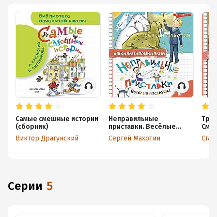
Самые смешные истории
Неправильные
Трое
(сборник)
приставки. Весёлые
Сме
рассказы
Виктор Драгунский
Сергей Махотин
Стан
Серии
5