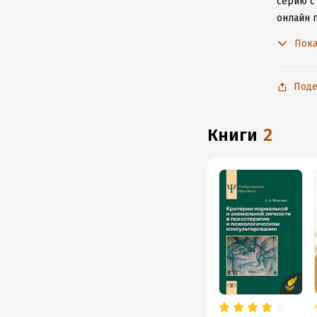
серию с
онлайн 
произве
Пока
Поде
книги
2