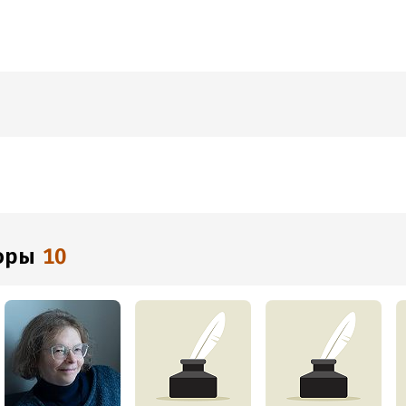
торы
10