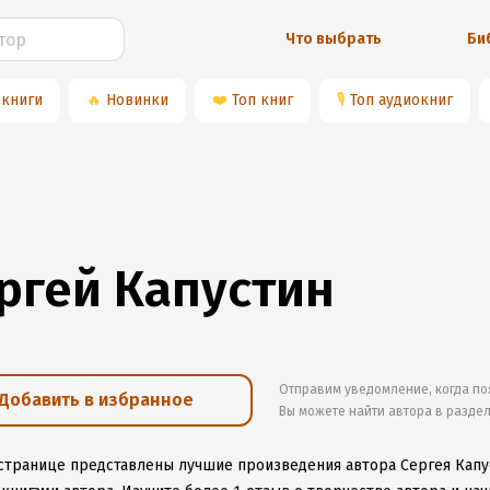
Что выбрать
Би
 книги
🔥
Новинки
❤️
Топ книг
🎙
Топ аудиокниг
ргей Капустин
Отправим уведомление, когда по
Добавить в избранное
Вы можете найти автора в разде
 странице представлены лучшие произведения автора Сергея Капу