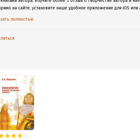
 книгами автора.
Изучите более 1 отзыв о творчестве автора и нач
прямо на сайте, установите наше удобное приложение для iOS или 
дениями даже без подключения к интернету.
зать полностью
литься