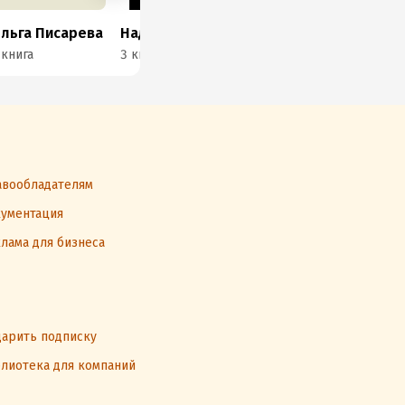
льга Писарева
Надежда Тарабрина
Сара Файн
 книга
3 книги
1 книга
1 к
вообладателям
ументация
лама для бизнеса
арить подписку
лиотека для компаний