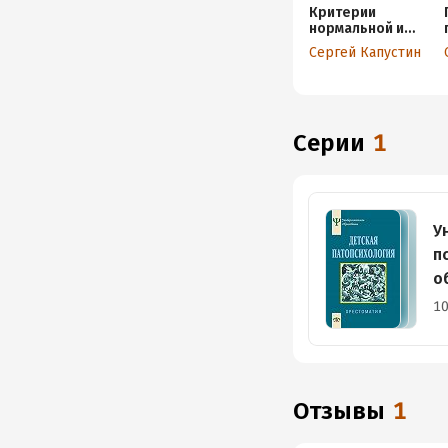
Критерии
нормальной и
аномальной
Сергей Капустин
личности в
психотерапии и
психологическо
м
консультировани
Серии
1
и
У
п
о
10
Отзывы
1