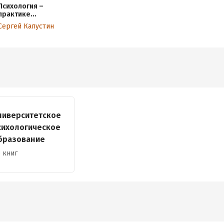
Психология –
практике
воспитания
Сергей Капустин
нормальной
личности
ниверситетское
сихологическое
бразование
 книг