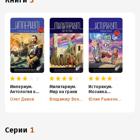
книги
3
Империум.
Милитариум.
Историкум.
Антология к
Мир на грани
Мозаика
400-летию
времен
Олег Дивов
Владимир Венгловский
Юлия Рыженкова
Дома
Романовых
Серии
1