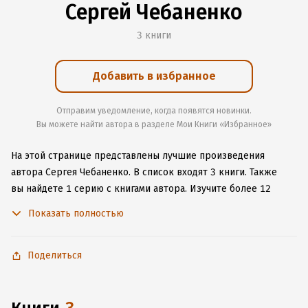
Сергей Чебаненко
3 книги
Добавить в избранное
Отправим уведомление, когда появятся новинки.
Вы можете найти автора в разделе Мои Книги «Избранное»
На этой странице представлены лучшие произведения
автора Сергея Чебаненко.
В список входят 3 книги.
Также
вы найдете 1 серию с книгами автора.
Изучите более 12
отзывов о творчестве автора и начните читать или слушать
Показать полностью
книги Сергея Чебаненко онлайн прямо на сайте, установите
наше удобное приложение для iOS или Android, чтобы
не расставаться с любимыми произведениями даже без
Поделиться
подключения к интернету.