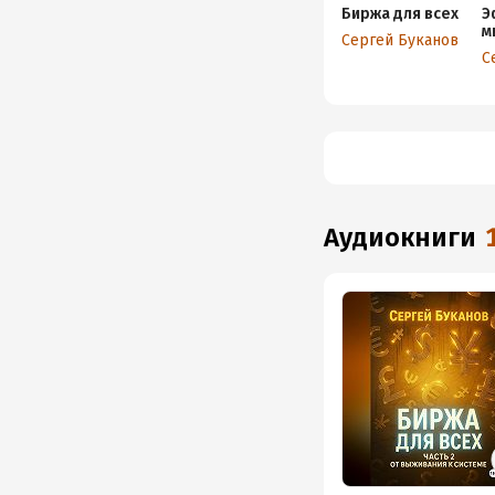
Биржа для всех
Э
м
Сергей Буканов
Р
С
п
аудиокниги