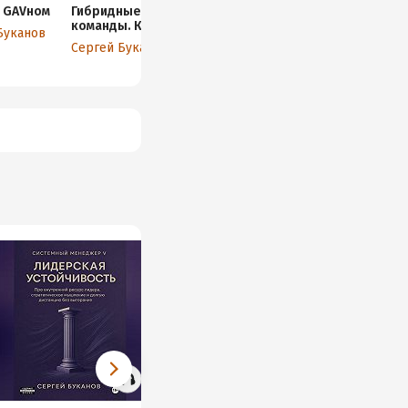
 GAVном
Гибридные
Биржа для всех:
Антихрупкост
команды. Как
Часть 2. От
Как управлят
Буканов
управлять
выживания к
собой и рабо
Сергей Буканов
Сергей Буканов
Сергей Букан
удалёнкой без
системе
в хаосе так,
стресса и потерь
чтобы
продуктивности
становиться
сильнее