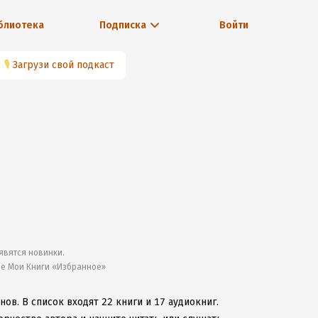
блиотека
Подписка
Войти
🎙
Загрузи свой подкаст
явятся новинки.
ле Мои Книги «Избранное»
анов.
В список входят 22 книги и 17 аудиокниг.