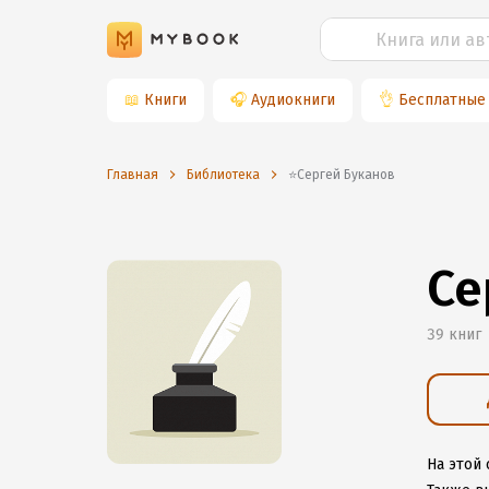
📖
Книги
🎧
Аудиокниги
👌
Бесплатные
Главная
Библиотека
⭐️Сергей Буканов
Се
39 книг
На этой