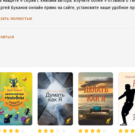
 найдете 4 серии с книгами автора.
Изучите более 9 отзывов о тв
ергей Буканов онлайн прямо на сайте, установите наше удобное пр
таваться с любимыми произведениями даже без подключения к инт
зать полностью
литься