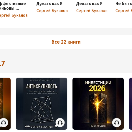
ффективные
Думать как Я
Делать как Я
Не быть
иньоны.
Сергей Буканов
Сергей Буканов
Сергей 
уководство по
ергей Буканов
рименению
Все 22 книги
17