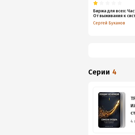
Биржа для всех: Час
От выживания к сис
Сергей Буканов
Серии
4
Т
И
с
с
4 
п