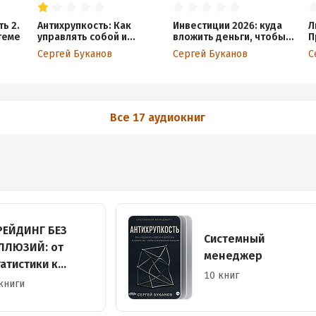
ть 2.
Антихрупкость: Как
Инвестиции 2026: куда
Л
теме
управлять собой и
вложить деньги, чтобы
П
работать в хаосе так,
заработать – акции,
л
Сергей Буканов
Сергей Буканов
С
чтобы становиться
тренды, глобальные
м
сильнее
возможности
д
в
Все 17 аудиокниг
РЕЙДИНГ БЕЗ
Системный
ЛЛЮЗИЙ: от
менеджер
татистики к
10 книг
табильной
книги
рибыли