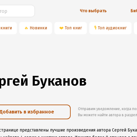
Что выбрать
Би
 книги
🔥
Новинки
❤️
Топ книг
🎙
Топ аудиокниг
ргей Буканов
Отправим уведомление, когда по
Добавить в избранное
Вы можете найти автора в разде
 странице представлены лучшие произведения автора Сергей Бук