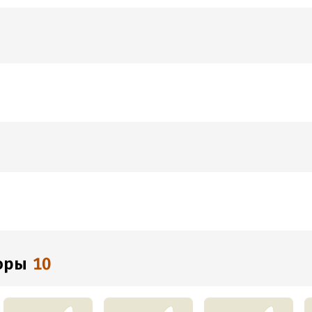
торы
10