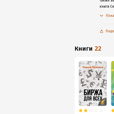
Также вы
книги С
не расс
Пока
Поде
книги
22