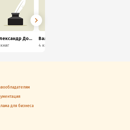
Александр Долбенко
Валерий Дубин
Константин Кондаков
Том
 книг
4 книги
2 книги
1 к
вообладателям
ументация
лама для бизнеса