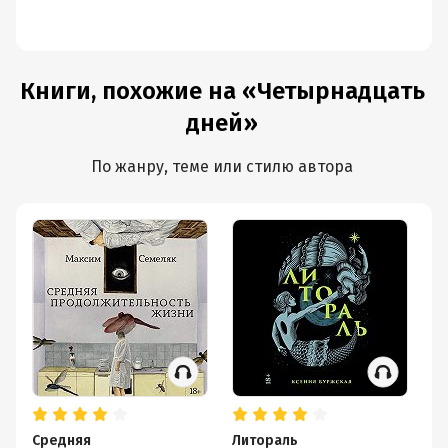
Переводчик:
Оксана Василенко
Книги, похожие на «Четырнадцать
дней»
По жанру, теме или стилю автора
Средняя
Литораль
З