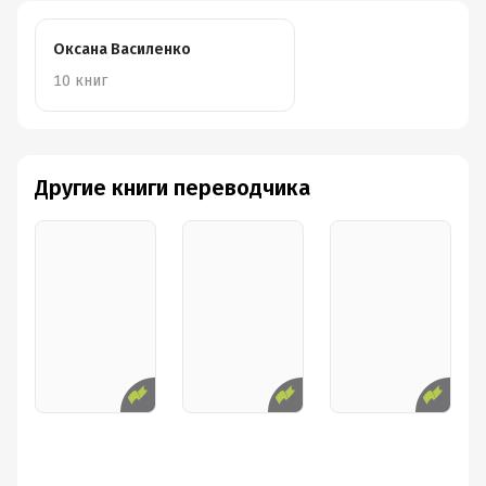
"The Apron" story copyright © 2024 by Meg Wolitzer
Оксана Василенко
Published by special arrangement with HarperCollins
10 книг
Publishers LLC
All rights reserved
© Издание на русском языке, оформление.
Другие книги переводчика
ООО «Издательская Группа
„Азбука-Аттикус“», 2024
Издательство Иностранка®
Подробная информация
Дата написания:
1 января 2022
Год издания:
2024
Дата поступления:
5 марта 2026
ISBN (EAN):
9785389270190