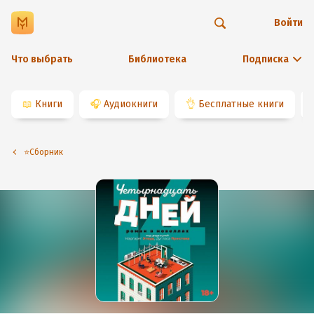
Войти
Что выбрать
Библиотека
Подписка
📖
Книги
🎧
Аудиокниги
👌
Бесплатные книги
⭐️Сборник